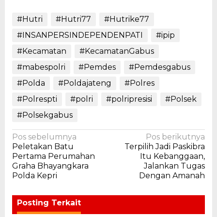
#Hutri
#Hutri77
#Hutrike77
#INSANPERSINDEPENDENPATI
#ipip
#Kecamatan
#KecamatanGabus
#mabespolri
#Pemdes
#Pemdesgabus
#Polda
#Poldajateng
#Polres
#Polrespti
#polri
#polripresisi
#Polsek
#Polsekgabus
Navigasi
Pos sebelumnya
Pos berikutnya
Peletakan Batu
Terpilih Jadi Paskibra
pos
Pertama Perumahan
Itu Kebanggaan,
Graha Bhayangkara
Jalankan Tugas
Polda Kepri
Dengan Amanah
Posting Terkait