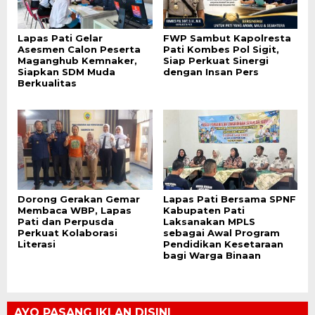
Lapas Pati Gelar
FWP Sambut Kapolresta
Asesmen Calon Peserta
Pati Kombes Pol Sigit,
Maganghub Kemnaker,
Siap Perkuat Sinergi
Siapkan SDM Muda
dengan Insan Pers
Berkualitas
Dorong Gerakan Gemar
Lapas Pati Bersama SPNF
Membaca WBP, Lapas
Kabupaten Pati
Pati dan Perpusda
Laksanakan MPLS
Perkuat Kolaborasi
sebagai Awal Program
Literasi
Pendidikan Kesetaraan
bagi Warga Binaan
AYO PASANG IKLAN DISINI