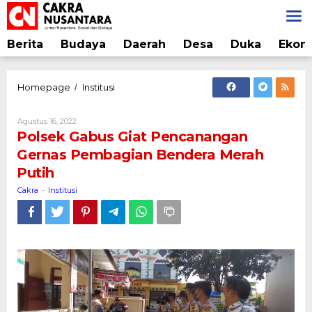
Lewati
ke
konten
Berita
Budaya
Daerah
Desa
Duka
Ekon
Polsek
Homepage
Institusi
/
Gabus
Giat
Oleh
Agustus 16, 2022
Pencanangan
Cakra
Polsek Gabus Giat Pencanangan
Gernas
Gernas Pembagian Bendera Merah
Pembagian
Putih
Bendera
Merah
Cakra
Institusi
-
Putih