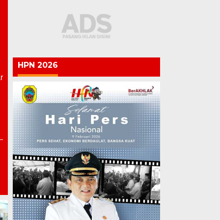
HPN 2026
r
Semarak HUT ke-81 RI,
Lapas Pati Berikan Premi