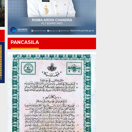
Lapas Pati Gelar Pekan
kepada Warga Binaan,
Olahraga, Warga Binaan
Apresiasi Hasil
Antusias Ikuti Berbagai
Pembinaan Kemandirian
Lomba
Periode Juli 2026
PANCASILA