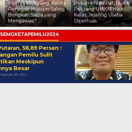
Polri vs Kejagung: Ketika
Pekan Kreasi Pati Buka
Penegak Hukum Saling
Peluang UMKM Naik
Bongkar, Siapa yang
Kelas, Jejaring Usaha
Mengawasi?
Diperluas
SEMGKETAPEMILU2024
Putaran, 58,89 Persen :
angan Pemilu Sulit
tikan Meskipun
ihnya Besar
Oleh
Februari 26, 2024
Cakra