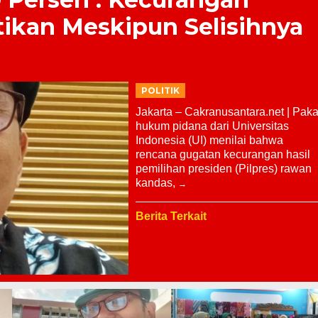
tikan Meskipun Selisihnya
POLITIK
Jakarta – Cakranusantara.net | Paka
hukum pidana dari Universitas
Indonesia (UI) menilai bahwa
rencana gugatan kecurangan hasil
pemilihan presiden (Pilpres) rawan
kandas,
Berita Terkait