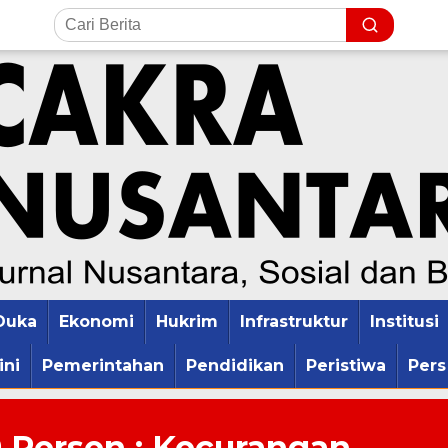
Duka
Ekonomi
Hukrim
Infrastruktur
Institusi
ini
Pemerintahan
Pendidikan
Peristiwa
Pers
9 Persen : Kecurangan