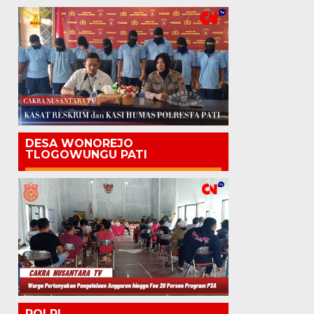
DESA WONOREJO
TLOGOWUNGU PATI
POLRI