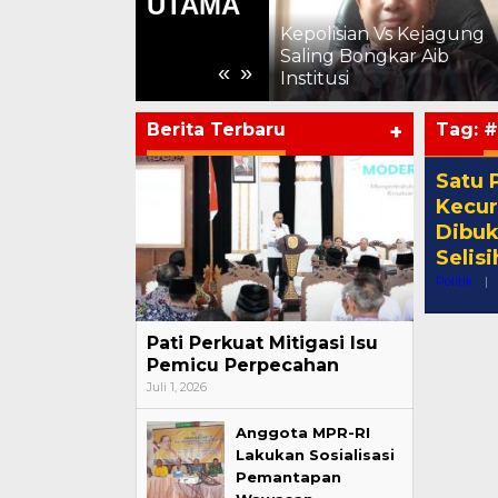
UTAMA
kepada Warga Binaan,
Apresiasi Hasil
Kepolisian Vs Kejagung
Pembinaan Kemandirian
Saling Bongkar Aib
«
»
Periode Juli 2026
Institusi
Berita Terbaru
+
Tag:
#
Satu 
Kecur
Dibuk
Selis
Politik
|
Pati Perkuat Mitigasi Isu
Pemicu Perpecahan
Juli 1, 2026
Anggota MPR-RI
Lakukan Sosialisasi
Pemantapan