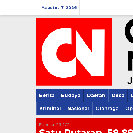
Lewati
Agustus 7, 2026
ke
konten
Berita
Budaya
Daerah
Desa
Kriminal
Nasional
Olahraga
Op
Februari 26, 2024
Satu Putaran, 58,8