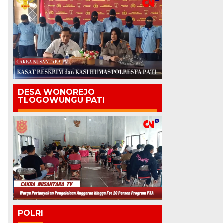
DESA WONOREJO
TLOGOWUNGU PATI
POLRI