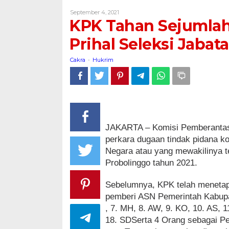
Sejumlah
Oleh
September 4, 2021
ASN
Cakra
KPK Tahan Sejumlah
Sebagai
Tersangka
Prihal Seleksi Jaba
Prihal
Seleksi
Cakra
Hukrim
-
Jabatan
di
Kabupaten
Probolinggo
JAKARTA – Komisi Pemberantas
perkara dugaan tindak pidana k
Negara atau yang mewakilinya te
Probolinggo tahun 2021.
Sebelumnya, KPK telah menetapk
pemberi ASN Pemerintah Kabupat
, 7. MH, 8. AW, 9. KO, 10. AS, 
18. SDSerta 4 Orang sebagai Pe