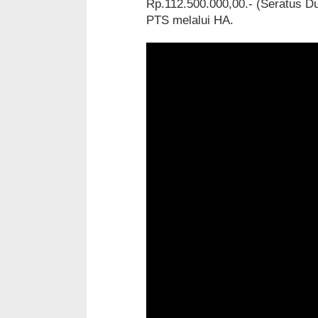
Rp.112.500.000,00.- (Seratus Du
PTS melalui HA.