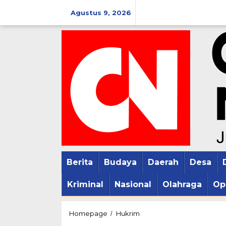
Lewati
Agustus 9, 2026
ke
konten
Berita
Budaya
Daerah
Desa
Kriminal
Nasional
Olahraga
Op
KPK
Homepage
Hukrim
/
Tahan