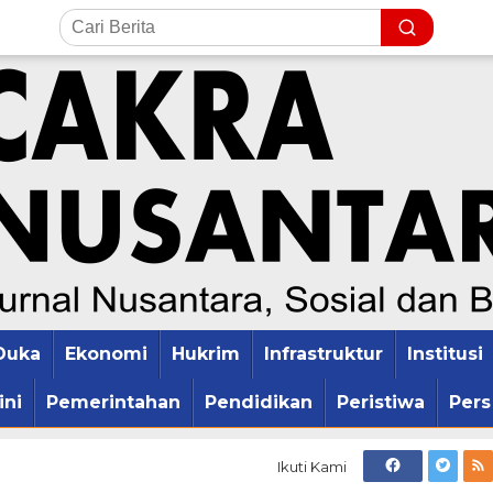
Duka
Ekonomi
Hukrim
Infrastruktur
Institusi
ini
Pemerintahan
Pendidikan
Peristiwa
Pers
Ikuti Kami