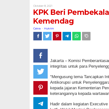
Pembekalan
Oleh
Oktober 8, 2021
Antikorupsi
Cakra
KPK Beri Pembekala
kepada
PN
Kemendag
di
Kemendag
Cakra
Hukrim
-
Jakarta – Komisi Pemberantasan
integritas untuk para Penyeleng
“Mengusung tema Tancapkan Int
Antikorupsi untuk Penyelenggara 
kepada jajaran Kementerian Per
keterangannya kepada wartawan
Hadir dalam kegiatan Executive