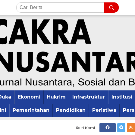
Duka
Ekonomi
Hukrim
Infrastruktur
Institusi
ini
Pemerintahan
Pendidikan
Peristiwa
Pers
Ikuti Kami