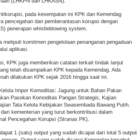
kayaan (LHKPN dan LHKASN).
ntikorupsi, pada kesempatan ini KPK dan Kemendag
ya pencegahan dan pemberantasan korupsi dengan
S) penerapan whistleblowing system.
ya meliputi komitmen pengelolaan penanganan pengaduan
ui aplikasi.
, KPK juga memberikan catatan terkait tindak lanjut
 yang telah disampaikan KPK kepada Kemendag. Ada
nah dilakukan KPK sejak 2016 hingga saat ini.
a Kelola Impor Komoditas: Jagung untuk Bahan Pakan
jakan Pasokan Komoditas Pangan Strategis, Kajian
ajian Tata Kelola Kebijakan Swasembada Bawang Putih.
ari kementerian yang turut berkontribusi dalam
nal Pencegahan Korupsi (Stranas PK).
dapat 1 (satu) output yang sudah dicapai dari total 5 output
 persen. Output yang sudah dicapai Kemendag tersebut,