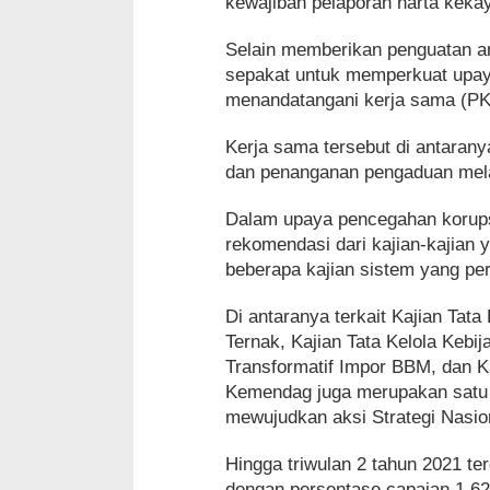
kewajiban pelaporan harta ke
Selain memberikan penguatan a
sepakat untuk memperkuat upa
menandatangani kerja sama (PK
Kerja sama tersebut di antaran
dan penanganan pengaduan melal
Dalam upaya pencegahan korupsi
rekomendasi dari kajian-kajian
beberapa kajian sistem yang per
Di antaranya terkait Kajian Tat
Ternak, Kajian Tata Kelola Kebi
Transformatif Impor BBM, dan K
Kemendag juga merupakan satu d
mewujudkan aksi Strategi Nasio
Hingga triwulan 2 tahun 2021 ter
dengan persentase capaian 1,62