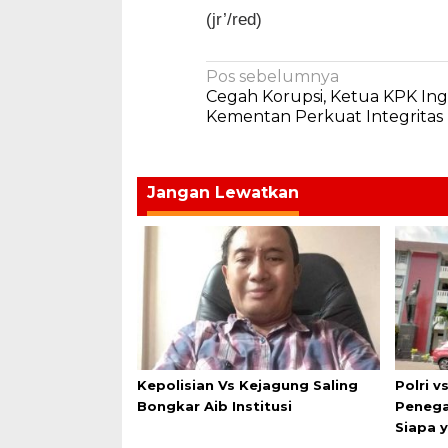
(jr’/red)
Navigasi
Pos sebelumnya
Cegah Korupsi, Ketua KPK In
pos
Kementan Perkuat Integritas
Jangan Lewatkan
Kepolisian Vs Kejagung Saling
Polri v
Bongkar Aib Institusi
Penega
Siapa 