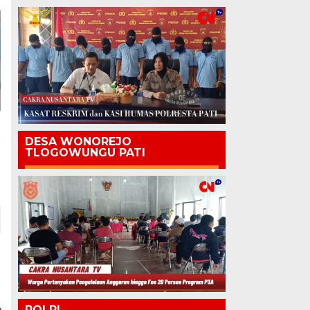
DESA WONOREJO
TLOGOWUNGU PATI
POLRI