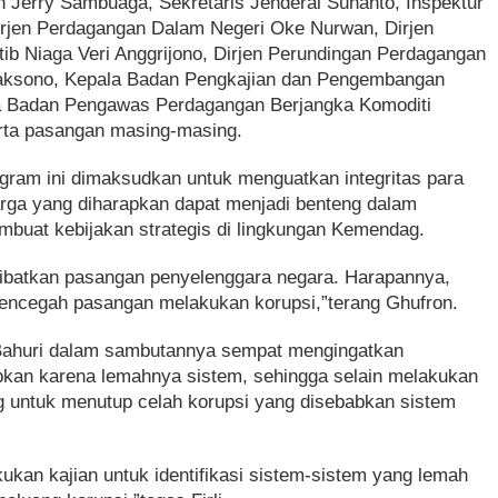
n Jerry Sambuaga, Sekretaris Jenderal Suhanto, Inspektur
irjen Perdagangan Dalam Negeri Oke Nurwan, Dirjen
ib Niaga Veri Anggrijono, Dirjen Perundingan Perdagangan
tjaksono, Kepala Badan Pengkajian dan Pengembangan
a Badan Pengawas Perdagangan Berjangka Komoditi
rta pasangan masing-masing.
ram ini dimaksudkan untuk menguatkan integritas para
rga yang diharapkan dapat menjadi benteng dalam
buat kebijakan strategis di lingkungan Kemendag.
libatkan pasangan penyelenggara negara. Harapannya,
mencegah pasangan melakukan korupsi,”terang Ghufron.
i Bahuri dalam sambutannya sempat mengingatkan
bkan karena lemahnya sistem, sehingga selain melakukan
ng untuk menutup celah korupsi yang disebabkan sistem
kan kajian untuk identifikasi sistem-sistem yang lemah