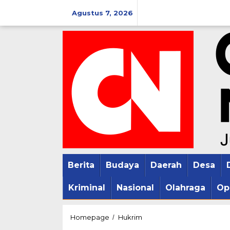
Lewati
Agustus 7, 2026
ke
konten
Berita
Budaya
Daerah
Desa
Kriminal
Nasional
Olahraga
Op
KPK
Homepage
Hukrim
/
Beri