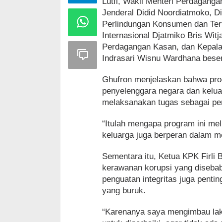
Lutfi, Wakil Menteri Perdaganga
Jenderal Didid Noordiatmoko, D
Perlindungan Konsumen dan Tert
Internasional Djatmiko Bris Wi
Perdagangan Kasan, dan Kepal
Indrasari Wisnu Wardhana bese
Ghufron menjelaskan bahwa prog
penyelenggara negara dan kelua
melaksanakan tugas sebagai pem
“Itulah mengapa program ini me
keluarga juga berperan dalam 
Sementara itu, Ketua KPK Firl
kerawanan korupsi yang diseba
penguatan integritas juga penti
yang buruk.
“Karenanya saya mengimbau laku