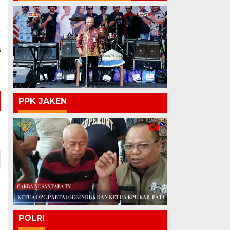
a
s
r
r
PPK JAKEN
POLRI