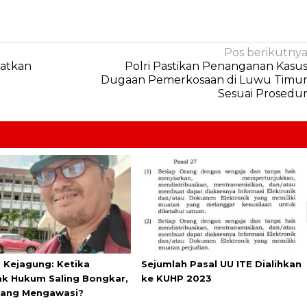
Pos berikutny
gatkan
Polri Pastikan Penanganan Kasu
Dugaan Pemerkosaan di Luwu Timu
Sesuai Prosedu
s Kejagung: Ketika
Sejumlah Pasal UU ITE Dialihkan
k Hukum Saling Bongkar,
ke KUHP 2023
yang Mengawasi?