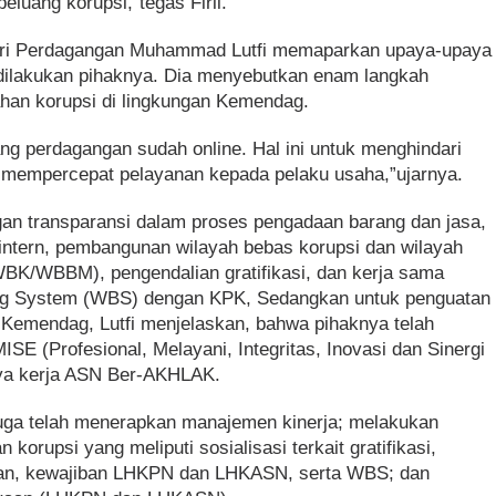
peluang korupsi,”tegas Firli.
ri Perdagangan Muhammad Lutfi memaparkan upaya-upaya
 dilakukan pihaknya. Dia menyebutkan enam langkah
han korupsi di lingkungan Kemendag.
ng perdagangan sudah online. Hal ini untuk menghindari
 mempercepat pelayanan kepada pelaku usaha,”ujarnya.
engan transparansi dalam proses pengadaan barang dan jasa,
intern, pembangunan wilayah bebas korupsi dan wilayah
(WBK/WBBM), pengendalian gratifikasi, dan kerja sama
ing System (WBS) dengan KPK, Sedangkan untuk penguatan
n Kemendag, Lutfi menjelaskan, bahwa pihaknya telah
E (Profesional, Melayani, Integritas, Inovasi dan Sinergi
ya kerja ASN Ber-AKHLAK.
juga telah menerapkan manajemen kinerja; melakukan
 korupsi yang meliputi sosialisasi terkait gratifikasi,
gan, kewajiban LHKPN dan LHKASN, serta WBS; dan