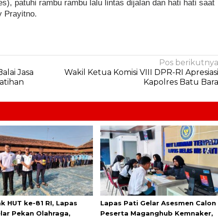
s), patuhi rambu rambu lalu lintas dijalan dan hati hati saat
 Prayitno.
Pos berikutny
alai Jasa
Wakil Ketua Komisi VIII DPR-RI Apresias
atihan
Kapolres Batu Bar
k HUT ke-81 RI, Lapas
Lapas Pati Gelar Asesmen Calon
elar Pekan Olahraga,
Peserta Maganghub Kemnaker,