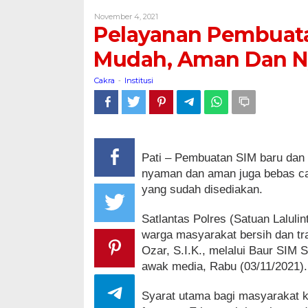
dan
Oleh
November 4, 2021
Perpanjangan
Cakra
Pelayanan Pembuat
SIM
Mudah,
Mudah, Aman Dan N
Aman
Dan
Cakra
Institusi
-
Nyaman,
Bebas
Calo
Pati – Pembuatan SIM baru dan 
nyaman dan aman juga bebas cal
yang sudah disediakan.
Satlantas Polres (Satuan Laluli
warga masyarakat bersih dan tr
Ozar, S.I.K., melalui Baur SIM S
awak media, Rabu (03/11/2021).
Syarat utama bagi masyarakat k