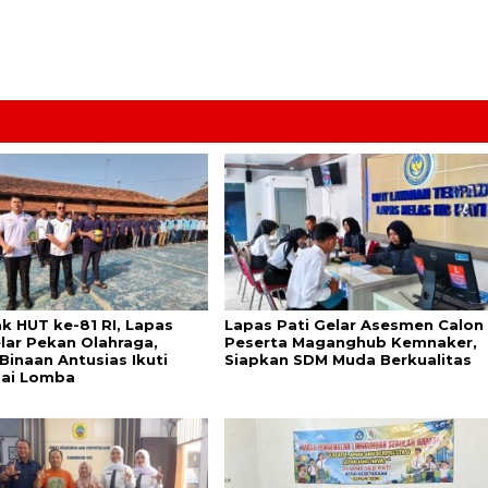
k HUT ke-81 RI, Lapas
Lapas Pati Gelar Asesmen Calon
elar Pekan Olahraga,
Peserta Maganghub Kemnaker,
Binaan Antusias Ikuti
Siapkan SDM Muda Berkualitas
ai Lomba