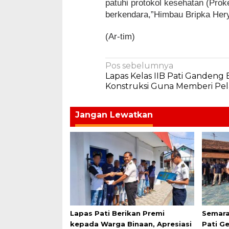
patuhi protokol kesehatan (Proke
berkendara,”Himbau Bripka Hery
(Ar-tim)
Navigasi
Pos sebelumnya
Lapas Kelas IIB Pati Gandeng B
pos
Konstruksi Guna Memberi Pel
Jangan Lewatkan
Lapas Pati Berikan Premi
Semara
kepada Warga Binaan, Apresiasi
Pati G