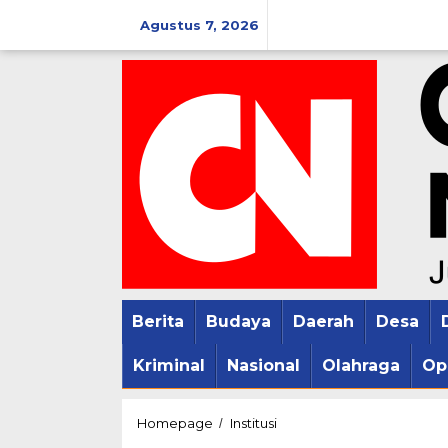
Lewati
Agustus 7, 2026
ke
konten
Berita
Budaya
Daerah
Desa
Kriminal
Nasional
Olahraga
Op
Pelayanan
Homepage
Institusi
/
Pembuatan