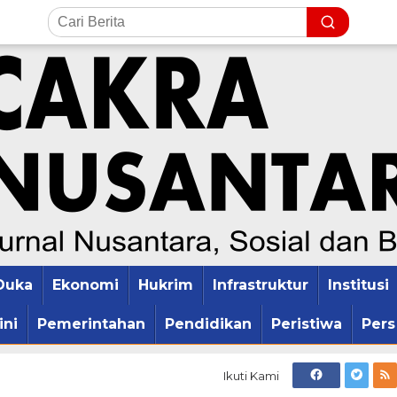
Duka
Ekonomi
Hukrim
Infrastruktur
Institusi
ini
Pemerintahan
Pendidikan
Peristiwa
Pers
Ikuti Kami