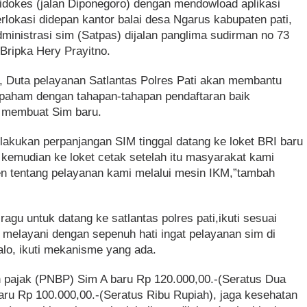
didokes (jalan Diponegoro) dengan mendowload aplikasi
erlokasi didepan kantor balai desa Ngarus kabupaten pati,
ministrasi sim (Satpas) dijalan panglima sudirman no 73
 Bripka Hery Prayitno.
i, Duta pelayanan Satlantas Polres Pati akan membantu
paham dengan tahapan-tahapan pendaftaran baik
 membuat Sim baru.
akukan perpanjangan SIM tinggal datang ke loket BRI baru
o, kemudian ke loket cetak setelah itu masyarakat kami
n tentang pelayanan kami melalui mesin IKM,”tambah
agu untuk datang ke satlantas polres pati,ikuti sesuai
elayani dengan sepenuh hati ingat pelayanan sim di
calo, ikuti mekanisme yang ada.
 pajak (PNBP) Sim A baru Rp 120.000,00.-(Seratus Dua
aru Rp 100.000,00.-(Seratus Ribu Rupiah), jaga kesehatan