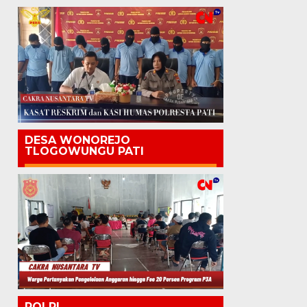
DESA WONOREJO
TLOGOWUNGU PATI
POLRI