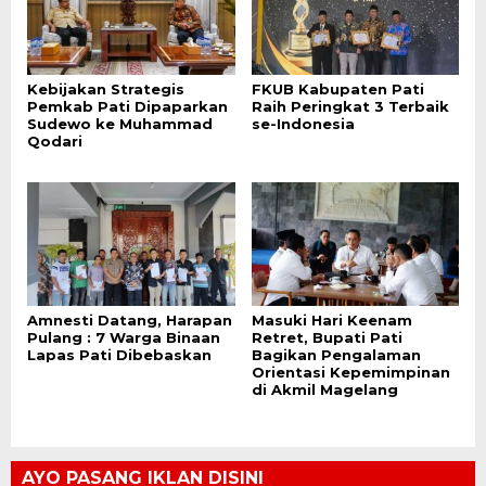
Kebijakan Strategis
FKUB Kabupaten Pati
Pemkab Pati Dipaparkan
Raih Peringkat 3 Terbaik
Sudewo ke Muhammad
se-Indonesia
Qodari
Amnesti Datang, Harapan
Masuki Hari Keenam
Pulang : 7 Warga Binaan
Retret, Bupati Pati
Lapas Pati Dibebaskan
Bagikan Pengalaman
Orientasi Kepemimpinan
di Akmil Magelang
AYO PASANG IKLAN DISINI