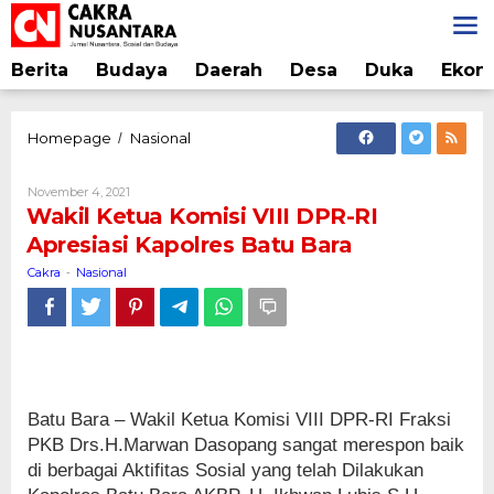
Lewati
ke
konten
Berita
Budaya
Daerah
Desa
Duka
Ekon
Wakil
Homepage
Nasional
/
Ketua
Komisi
Oleh
November 4, 2021
VIII
Cakra
Wakil Ketua Komisi VIII DPR-RI
DPR-
Apresiasi Kapolres Batu Bara
RI
Apresiasi
Cakra
Nasional
-
Kapolres
Batu
Bara
Batu Bara – Wakil Ketua Komisi VIII DPR-RI Fraksi
PKB Drs.H.Marwan Dasopang sangat merespon baik
di berbagai Aktifitas Sosial yang telah Dilakukan