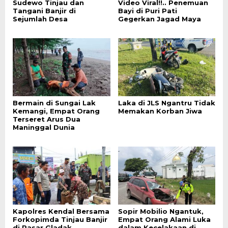
Sudewo Tinjau dan
Video Viral!!.. Penemuan
Tangani Banjir di
Bayi di Puri Pati
Sejumlah Desa
Gegerkan Jagad Maya
Bermain di Sungai Lak
Laka di JLS Ngantru Tidak
Kemangi, Empat Orang
Memakan Korban Jiwa
Terseret Arus Dua
Maninggal Dunia
Kapolres Kendal Bersama
Sopir Mobilio Ngantuk,
Forkopimda Tinjau Banjir
Empat Orang Alami Luka
di Pasar Gladak
dalam Kecelakaan di