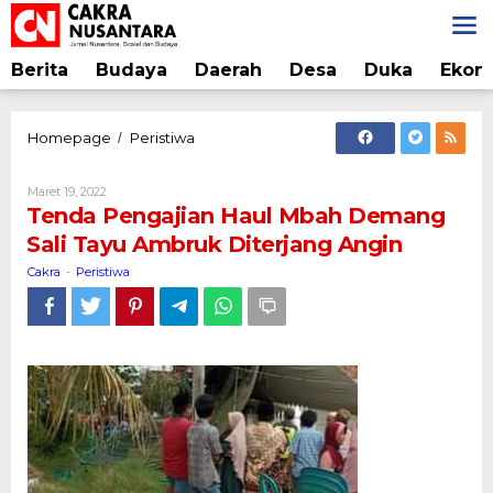
Lewati
ke
konten
Berita
Budaya
Daerah
Desa
Duka
Ekon
Tenda
Homepage
Peristiwa
/
Pengajian
Haul
Oleh
Maret 19, 2022
Mbah
Cakra
Tenda Pengajian Haul Mbah Demang
Demang
Sali Tayu Ambruk Diterjang Angin
Sali
Tayu
Cakra
Peristiwa
-
Ambruk
Diterjang
Angin