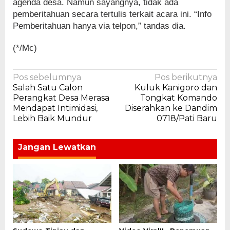
agenda desa. Namun sayangnya, tidak ada
pemberitahuan secara tertulis terkait acara ini. “Info
Pemberitahuan hanya via telpon,” tandas dia.
(*/Mc)
Navigasi
Pos sebelumnya
Pos berikutnya
Salah Satu Calon
Kuluk Kanigoro dan
pos
Perangkat Desa Merasa
Tongkat Komando
Mendapat Intimidasi,
Diserahkan ke Dandim
Lebih Baik Mundur
0718/Pati Baru
Jangan Lewatkan