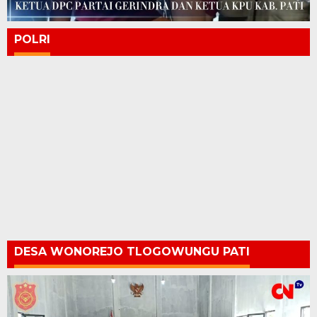
POLRI
DESA WONOREJO TLOGOWUNGU PATI