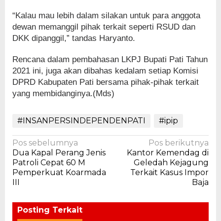
“Kalau mau lebih dalam silakan untuk para anggota
dewan memanggil pihak terkait seperti RSUD dan
DKK dipanggil,” tandas Haryanto.
Rencana dalam pembahasan LKPJ Bupati Pati Tahun
2021 ini, juga akan dibahas kedalam setiap Komisi
DPRD Kabupaten Pati bersama pihak-pihak terkait
yang membidanginya.(Mds)
#INSANPERSINDEPENDENPATI
#ipip
Navigasi
Pos sebelumnya
Pos berikutnya
Dua Kapal Perang Jenis
Kantor Kemendag di
pos
Patroli Cepat 60 M
Geledah Kejagung
Pemperkuat Koarmada
Terkait Kasus Impor
III
Baja
Posting Terkait