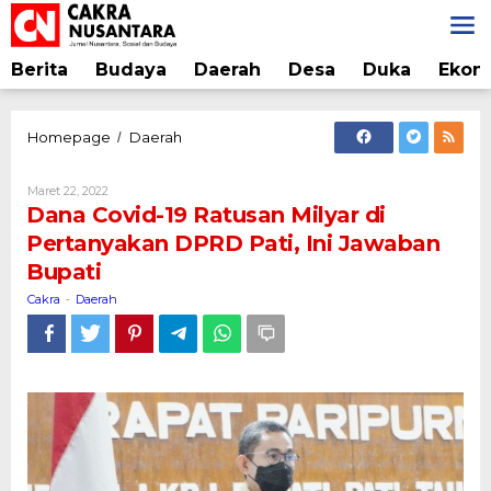
Lewati
ke
konten
Berita
Budaya
Daerah
Desa
Duka
Ekon
Dana
Homepage
Daerah
/
Covid-
19
Oleh
Maret 22, 2022
Ratusan
Cakra
Dana Covid-19 Ratusan Milyar di
Milyar
Pertanyakan DPRD Pati, Ini Jawaban
di
Bupati
Pertanyakan
DPRD
Cakra
Daerah
-
Pati,
Ini
Jawaban
Bupati