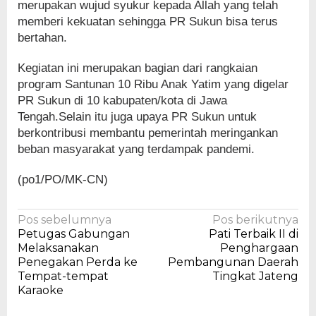
merupakan wujud syukur kepada Allah yang telah
memberi kekuatan sehingga PR Sukun bisa terus
bertahan.
Kegiatan ini merupakan bagian dari rangkaian
program Santunan 10 Ribu Anak Yatim yang digelar
PR Sukun di 10 kabupaten/kota di Jawa
Tengah.Selain itu juga upaya PR Sukun untuk
berkontribusi membantu pemerintah meringankan
beban masyarakat yang terdampak pandemi.
(po1/PO/MK-CN)
Navigasi
Pos sebelumnya
Pos berikutnya
Petugas Gabungan
Pati Terbaik II di
pos
Melaksanakan
Penghargaan
Penegakan Perda ke
Pembangunan Daerah
Tempat-tempat
Tingkat Jateng
Karaoke