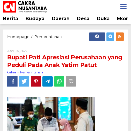
Lewati
ke
konten
Berita
Budaya
Daerah
Desa
Duka
Ekon
Bupati
Homepage
Pemerintahan
/
Pati
Apresiasi
Oleh
April 14, 2022
Perusahaan
Cakra
Bupati Pati Apresiasi Perusahaan yang
yang
Peduli Pada Anak Yatim Patut
Peduli
Pada
Cakra
Pemerintahan
-
Anak
Yatim
Patut