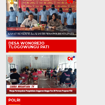
DESA WONOREJO
TLOGOWUNGU PATI
POLRI