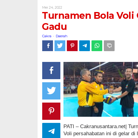
Voli
Oleh
Mei 24, 2022
GVG
Cakra
Turnamen Bola Voli G
CUP
ke
Gadu
II
di
Cakra
Daerah
-
Gelar
di
Desa
Gadu
PATI – Cakranusantara.net| Tu
Voli persahabatan ini di gelar 