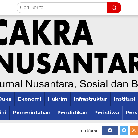
Duka
Ekonomi
Hukrim
Infrastruktur
Institusi
ini
Pemerintahan
Pendidikan
Peristiwa
Pers
Ikuti Kami