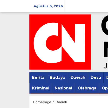
Lewati
Agustus 6, 2026
ke
konten
Berita
Budaya
Daerah
Desa
Kriminal
Nasional
Olahraga
Op
Turnamen
Homepage
Daerah
/
Bola