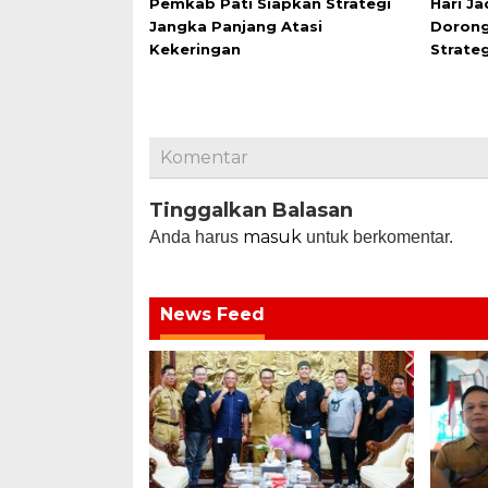
Pemkab Pati Siapkan Strategi
Hari Ja
Jangka Panjang Atasi
Dorong
Kekeringan
Strate
Komentar
Tinggalkan Balasan
masuk
Anda harus
untuk berkomentar.
News Feed