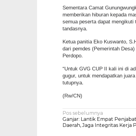
Sementara Camat Gunungwungkal
memberikan hiburan kepada mas
semua peserta dapat mengikuti t
tandasnya.
Ketua panitia Eko Kuswanto, S.
dari pemdes (Pemerintah Desa) 
Perdopo.
“Untuk GVG CUP II kali ini di 
gugur, untuk mendapatkan juara 
tutupnya.
(Rw/CN)
Navigasi
Pos sebelumnya
Ganjar: Lantik Empat Penjaba
pos
Daerah, Jaga Integritas Kerja 