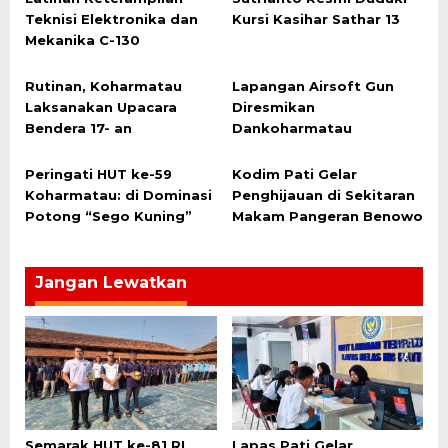
Teknisi Elektronika dan
Kursi Kasihar Sathar 13
Mekanika C-130
Rutinan, Koharmatau
Lapangan Airsoft Gun
Laksanakan Upacara
Diresmikan
Bendera 17- an
Dankoharmatau
Peringati HUT ke-59
Kodim Pati Gelar
Koharmatau: di Dominasi
Penghijauan di Sekitaran
Potong “Sego Kuning”
Makam Pangeran Benowo
Jangan Lewatkan
Semarak HUT ke-81 RI,
Lapas Pati Gelar