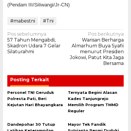
(Pendam III/Siliwangi/Jr-CN)
#mabestni
#Tni
Navigasi
Pos sebelumnya
Pos berikutnya
57 Tahun Mengabdi,
Warisan Berharga
pos
Skadron Udara 7 Gelar
Almarhum Buya Syafii
Silaturahmi
menurut Presiden
Jokowi, Patut Kita Jaga
Bersama
Posting Terkait
Personel TNI Geruduk
Ternyata Begini Alasan
Polresta Pati, Beri
Kades Tanjungrejo
Kejutan Hari Bhayangkara
Memilih Program TMMD
Reguler
Dandepohar 30 Tutup
Mayor Tek Fandik
Latihan Keterampilan
Sutrianto Resmi Duduki