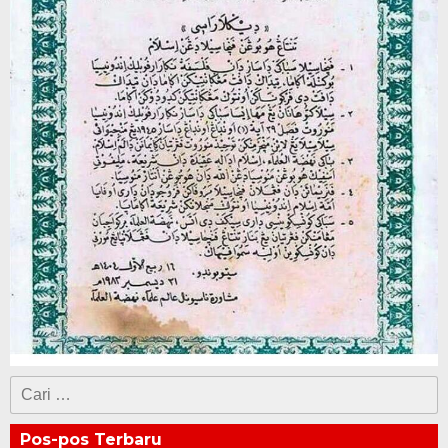
Cari
untuk:
Pos-pos Terbaru