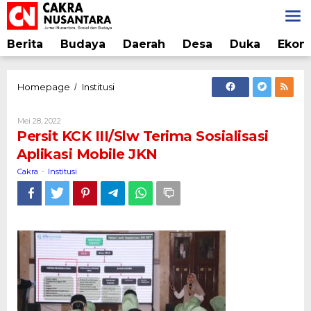
Lewati
ke
konten
Berita
Budaya
Daerah
Desa
Duka
Ekon
Persit
Homepage
Institusi
/
KCK
III/Slw
Oleh
Mei 28, 2022
Terima
Cakra
Persit KCK III/Slw Terima Sosialisasi
Sosialisasi
Aplikasi Mobile JKN
Aplikasi
Mobile
Cakra
Institusi
-
JKN