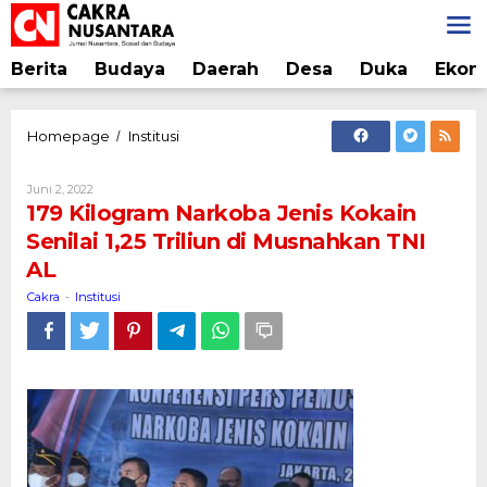
Lewati
ke
konten
Berita
Budaya
Daerah
Desa
Duka
Ekon
179
Homepage
Institusi
/
Kilogram
Narkoba
Oleh
Juni 2, 2022
Jenis
Cakra
179 Kilogram Narkoba Jenis Kokain
Kokain
Senilai 1,25 Triliun di Musnahkan TNI
Senilai
AL
1,25
Triliun
Cakra
Institusi
-
di
Musnahkan
TNI
AL