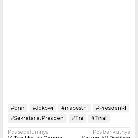
#bnn
#Jokowi
#mabestni
#PresidenRI
#SekretariatPresiden
#Tni
#Tnial
Navigasi
Pos sebelumnya
Pos berikutnya