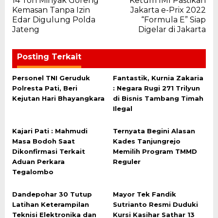
14 Ton Minyak Goreng
Ketum IMI Pastikan
pos
Kemasan Tanpa Izin
Jakarta e-Prix 2022
Edar Digulung Polda
“Formula E” Siap
Jateng
Digelar di Jakarta
Posting Terkait
Personel TNI Geruduk
Fantastik, Kurnia Zakaria
Polresta Pati, Beri
: Negara Rugi 271 Trilyun
Kejutan Hari Bhayangkara
di Bisnis Tambang Timah
Ilegal
Kajari Pati : Mahmudi
Ternyata Begini Alasan
Masa Bodoh Saat
Kades Tanjungrejo
Dikonfirmasi Terkait
Memilih Program TMMD
Aduan Perkara
Reguler
Tegalombo
Dandepohar 30 Tutup
Mayor Tek Fandik
Latihan Keterampilan
Sutrianto Resmi Duduki
Teknisi Elektronika dan
Kursi Kasihar Sathar 13