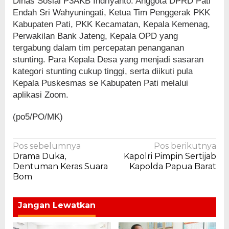
Dinas Sosial P3AKB Indriyanto. Anggota DPRD Pati
Endah Sri Wahyuningati, Ketua Tim Penggerak PKK
Kabupaten Pati, PKK Kecamatan, Kepala Kemenag,
Perwakilan Bank Jateng, Kepala OPD yang
tergabung dalam tim percepatan penanganan
stunting. Para Kepala Desa yang menjadi sasaran
kategori stunting cukup tinggi, serta diikuti pula
Kepala Puskesmas se Kabupaten Pati melalui
aplikasi Zoom.
(po5/PO/MK)
Navigasi
Pos sebelumnya
Pos berikutnya
Drama Duka,
Kapolri Pimpin Sertijab
pos
Dentuman Keras Suara
Kapolda Papua Barat
Bom
Jangan Lewatkan