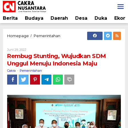
Lewati
ke
konten
Berita
Budaya
Daerah
Desa
Duka
Ekon
Rembug
Homepage
Pemerintahan
/
Stunting,
Wujudkan
Oleh
Juni 29, 2022
SDM
Cakra
Rembug Stunting, Wujudkan SDM
Unggul
Unggul Menuju Indonesia Maju
Menuju
Indonesia
Cakra
Pemerintahan
-
Maju