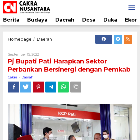
Lewati
ke
konten
Berita
Budaya
Daerah
Desa
Duka
Ekon
Pj
Homepage
Daerah
/
Bupati
Pati
Oleh
September 15, 2022
Harapkan
Cakra
Pj Bupati Pati Harapkan Sektor
Sektor
Perbankan Bersinergi dengan Pemkab
Perbankan
Bersinergi
Cakra
Daerah
-
dengan
Pemkab