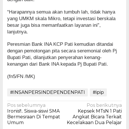
“Harapannya semua akan tumbuh lah, tidak hanya
yang UMKM skala Mikro, tetapi investasi berskala
besar juga bisa memanfaatkan layanan ini”,
lanjutnya.
Peresmian Bank INA KCP Pati kemudian ditandai
dengan pemotongan pita secara seremonial oleh Pj
Bupati Pati, dilanjutkan penyerahan kenang-
kenangan dari Bank INA kepada Pj Bupati Pati.
(fn5/FN /MK)
#INSANPERSINDEPENDENPATI
#ipip
Navigasi
Pos sebelumnya
Pos berikutnya
Ironis!!.. Siswa-siswi SMA
Kepsek MTsN 1 Pati
pos
Bermesraan Di Tempat
Angkat Bicara Terkait
Umum
Kecelakaan Dua Pelajar