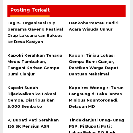
Posting Terkait
Lagi!!.. Organisasi Ipip
Dankoharmatau Hadiri
bersama Gayeng Festival
Acara Wisuda Unnur
Grup Laksanakan Baksos
ke Desa Kasiyan
Kapolri Kerahkan Tenaga
Kapolri Tinjau Lokasi
Medis Tambahan,
Gempa Bumi Cianjur,
Tangani Korban Gempa
Pastikan Warga Dapat
Bumi Cianjur
Bantuan Maksimal
Kapolri Sudah
Kapolres Wonogiri Turun
Dijadwalkan ke Lokasi
Langsung di Laka lantas
Gempa, Distribusikan
Minibus Nguntoronadi,
3.000 Sembako
Delapan MD
Pj Bupati Pati Serahkan
Tindaklanjuti Uneg- uneg
135 SK Pensiun ASN
PSP, Pj Bupati Pati :
Lahan Bekas PO Budi