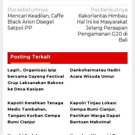
Navigasi
Pos sebelumnya
Pos berikutnya
Mencari Keadilan, Caffe
Kakorlantas Himbau
pos
Black Arion Disegel
Hal Ini ke Masyarakat
Satpol-PP
Jelang Persiapan
Pengamanan G20 di
Bali
Posting Terkait
Lagi!!.. Organisasi Ipip
Dankoharmatau Hadiri
bersama Gayeng Festival
Acara Wisuda Unnur
Grup Laksanakan Baksos
ke Desa Kasiyan
Kapolri Kerahkan Tenaga
Kapolri Tinjau Lokasi
Medis Tambahan,
Gempa Bumi Cianjur,
Tangani Korban Gempa
Pastikan Warga Dapat
Bumi Cianjur
Bantuan Maksimal