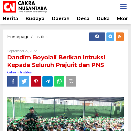
Lewati
ke
konten
Berita
Budaya
Daerah
Desa
Duka
Ekon
Dandim
Homepage
Institusi
/
Boyolali
Berikan
Oleh
September 27, 2022
Intruksi
Cakra
Dandim Boyolali Berikan Intruksi
Kepada
Kepada Seluruh Prajurit dan PNS
Seluruh
Prajurit
Cakra
Institusi
-
dan
PNS