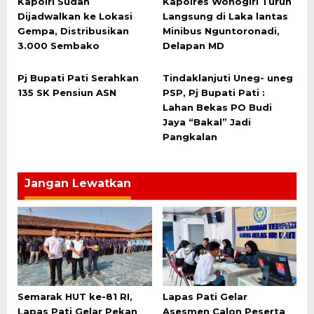
Kapolri Sudah
Kapolres Wonogiri Turun
Dijadwalkan ke Lokasi
Langsung di Laka lantas
Gempa, Distribusikan
Minibus Nguntoronadi,
3.000 Sembako
Delapan MD
Pj Bupati Pati Serahkan
Tindaklanjuti Uneg- uneg
135 SK Pensiun ASN
PSP, Pj Bupati Pati :
Lahan Bekas PO Budi
Jaya “Bakal” Jadi
Pangkalan
Jangan Lewatkan
Semarak HUT ke-81 RI,
Lapas Pati Gelar
Lapas Pati Gelar Pekan
Asesmen Calon Peserta