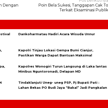
Pos berikutny
an Dengan
Poin Bela Sukesi, Tanggapan Cak T
Terkait Eksaminasi Publi
stival
Dankoharmatau Hadiri Acara Wisuda Unnur
,
Kapolri Tinjau Lokasi Gempa Bumi Cianjur,
Pastikan Warga Dapat Bantuan Maksimal
pa,
Kapolres Wonogiri Turun Langsung di Laka lantas
Minibus Nguntoronadi, Delapan MD
N
Tindaklanjuti Uneg- uneg PSP, Pj Bupati Pati :
Lahan Bekas PO Budi Jaya “Bakal” Jadi Pangkalan