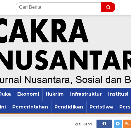
Duka
Ekonomi
Hukrim
Infrastruktur
Institusi
ini
Pemerintahan
Pendidikan
Peristiwa
Pers
Ikuti Kami