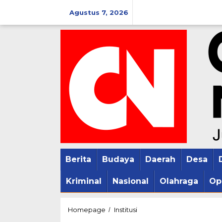
Lewati
Agustus 7, 2026
ke
konten
Berita
Budaya
Daerah
Desa
Kriminal
Nasional
Olahraga
Op
Kapenhumas
Homepage
Institusi
/
Akmil