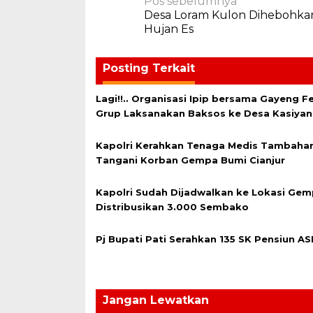
Navigasi
Pos sebelumnya
Desa Loram Kulon Dihebohk
pos
Hujan Es
Posting Terkait
Lagi!!.. Organisasi Ipip bersama Gayeng Fe
Grup Laksanakan Baksos ke Desa Kasiyan
Kapolri Kerahkan Tenaga Medis Tambahan
Tangani Korban Gempa Bumi Cianjur
Kapolri Sudah Dijadwalkan ke Lokasi Gem
Distribusikan 3.000 Sembako
Pj Bupati Pati Serahkan 135 SK Pensiun AS
Jangan Lewatkan