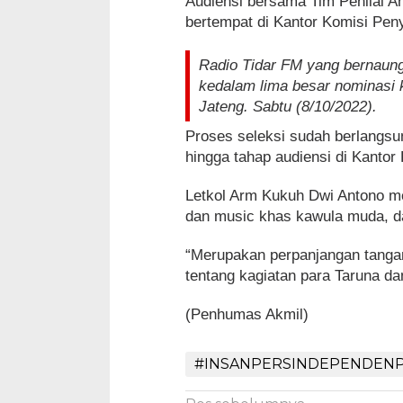
Audiensi bersama Tim Penilai A
bertempat di Kantor Komisi Pen
Radio Tidar FM yang bernaun
kedalam lima besar nominasi 
Jateng. Sabtu (8/10/2022).
Proses seleksi sudah berlangsun
hingga tahap audiensi di Kantor
Letkol Arm Kukuh Dwi Antono me
dan music khas kawula muda, d
“Merupakan perpanjangan tanga
tentang kagiatan para Taruna da
(Penhumas Akmil)
#INSANPERSINDEPENDENP