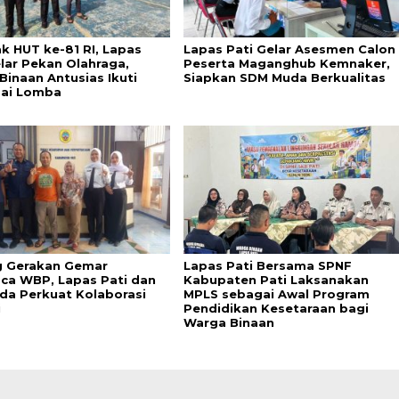
k HUT ke-81 RI, Lapas
Lapas Pati Gelar Asesmen Calon
elar Pekan Olahraga,
Peserta Maganghub Kemnaker,
Binaan Antusias Ikuti
Siapkan SDM Muda Berkualitas
ai Lomba
 Gerakan Gemar
Lapas Pati Bersama SPNF
a WBP, Lapas Pati dan
Kabupaten Pati Laksanakan
da Perkuat Kolaborasi
MPLS sebagai Awal Program
i
Pendidikan Kesetaraan bagi
Warga Binaan