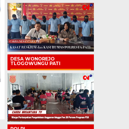
DESA WONOREJO
TLOGOWUNGU PATI
POLRI