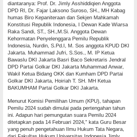
diantaranya: Prof. Dr. Jimly Asshiddiqien Anggota
DPD RI, Dr. Fajar Laksono Suroso, SH., MH Kabag
humas Biro Kepaniteraan dan Sekjen Mahkamah
Konstitusi Republik Indonesia, I Dewan Kade Wiarsa
Raka Sandi, ST., SH.,M.Si. Anggota Dewan
Kehormatan Penyelenggara Pemilu Republik
Indonesia, Nurdin, S.Pd.I, M. Sos anggota KPUD DKI
Jakarta. Muhammad Jufri, S.Sos., M. IP Ketua
Bawaslu DKI Jakarta Basri Baco Sekretaris Jendral
DPD Partai Golkar DKI Jakarta Muhammad Anwar,
Wakil Ketua Bidang OKK dan Kumham DPD Partai
Golkar DKI Jakarta, Hoiriah T. SH. MH Ketua
BAKUMHAM Partai Golkar DKI Jakarta.
Menurut Komisi Pemilihan Umum (KPU), tahapan
Pemilu 2024 sudah dimulai pada pertengahan tahun
ini. Adapun hari pemungutan suara Pemilu 2024
ditetapkan pada 14 Februari 2024,” kata Guru Besar
yang penuh pengetahuan Ilmu Hukum Tata Negara,
dari Fakultas Hukum Universitas Indonesia Jimly