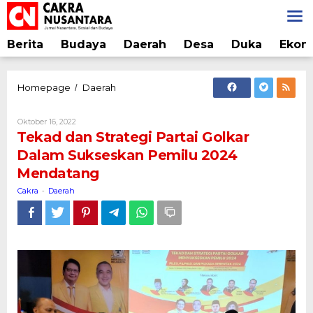
Lewati
ke
konten
Berita
Budaya
Daerah
Desa
Duka
Ekon
Tekad
Homepage
Daerah
/
dan
Strategi
Oleh
Oktober 16, 2022
Partai
Cakra
Tekad dan Strategi Partai Golkar
Golkar
Dalam Sukseskan Pemilu 2024
Dalam
Mendatang
Sukseskan
Pemilu
Cakra
Daerah
-
2024
Mendatang