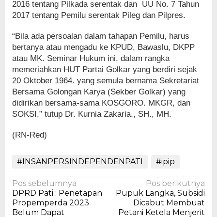
2016 tentang Pilkada serentak dan UU No. 7 Tahun
2017 tentang Pemilu serentak Pileg dan Pilpres.
“Bila ada persoalan dalam tahapan Pemilu, harus
bertanya atau mengadu ke KPUD, Bawaslu, DKPP
atau MK. Seminar Hukum ini, dalam rangka
memeriahkan HUT Partai Golkar yang berdiri sejak
20 Oktober 1964. yang semula bernama Sekretariat
Bersama Golongan Karya (Sekber Golkar) yang
didirikan bersama-sama KOSGORO. MKGR, dan
SOKSI,” tutup Dr. Kurnia Zakaria., SH., MH.
(RN-Red)
#INSANPERSINDEPENDENPATI
#ipip
Navigasi
Pos sebelumnya
Pos berikutnya
DPRD Pati : Penetapan
Pupuk Langka, Subsidi
pos
Propemperda 2023
Dicabut Membuat
Belum Dapat
Petani Ketela Menjerit