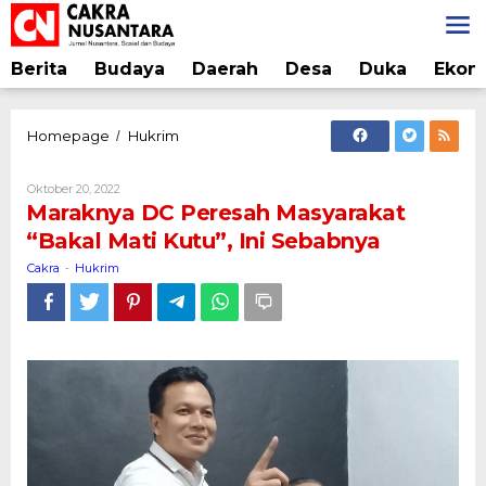
Lewati
ke
konten
Berita
Budaya
Daerah
Desa
Duka
Ekon
Maraknya
Homepage
Hukrim
/
DC
Peresah
Oleh
Oktober 20, 2022
Masyarakat
Cakra
Maraknya DC Peresah Masyarakat
"Bakal
“Bakal Mati Kutu”, Ini Sebabnya
Mati
Kutu",
Cakra
Hukrim
-
Ini
Sebabnya