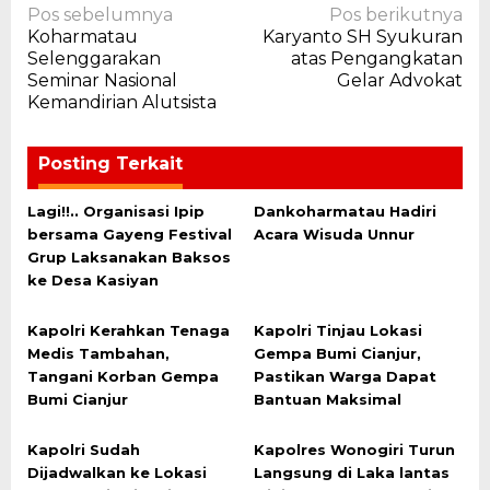
Navigasi
Pos sebelumnya
Pos berikutnya
Koharmatau
Karyanto SH Syukuran
pos
Selenggarakan
atas Pengangkatan
Seminar Nasional
Gelar Advokat
Kemandirian Alutsista
Posting Terkait
Lagi!!.. Organisasi Ipip
Dankoharmatau Hadiri
bersama Gayeng Festival
Acara Wisuda Unnur
Grup Laksanakan Baksos
ke Desa Kasiyan
Kapolri Kerahkan Tenaga
Kapolri Tinjau Lokasi
Medis Tambahan,
Gempa Bumi Cianjur,
Tangani Korban Gempa
Pastikan Warga Dapat
Bumi Cianjur
Bantuan Maksimal
Kapolri Sudah
Kapolres Wonogiri Turun
Dijadwalkan ke Lokasi
Langsung di Laka lantas