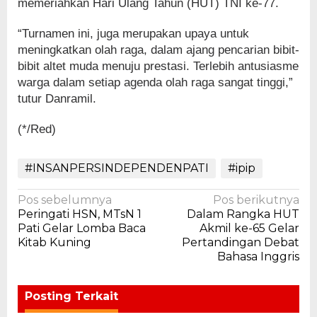
memeriahkan Hari Ulang Tahun (HUT) TNI ke-77.
“Turnamen ini, juga merupakan upaya untuk
meningkatkan olah raga, dalam ajang pencarian bibit-
bibit altet muda menuju prestasi. Terlebih antusiasme
warga dalam setiap agenda olah raga sangat tinggi,”
tutur Danramil.
(*/Red)
#INSANPERSINDEPENDENPATI
#ipip
Navigasi
Pos sebelumnya
Pos berikutnya
Peringati HSN, MTsN 1
Dalam Rangka HUT
pos
Pati Gelar Lomba Baca
Akmil ke-65 Gelar
Kitab Kuning
Pertandingan Debat
Bahasa Inggris
Posting Terkait