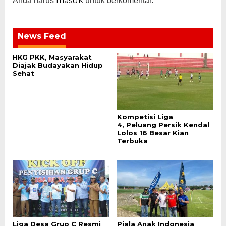
masuk
Anda harus
untuk berkomentar.
News Feed
HKG PKK, Masyarakat
Diajak Budayakan Hidup
Sehat
Kompetisi Liga
4, Peluang Persik Kendal
Lolos 16 Besar Kian
Terbuka
Liga Desa Grup C Resmi
Piala Anak Indonesia