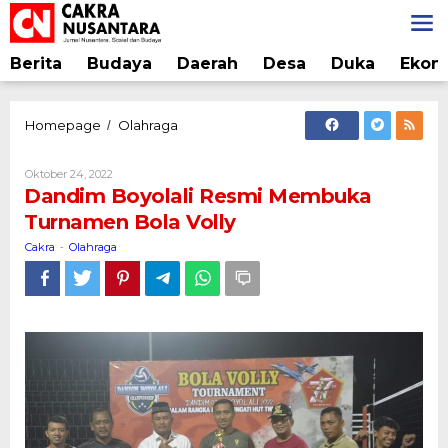
Lewati
ke
konten
Berita
Budaya
Daerah
Desa
Duka
Ekon
Dandim
Homepage
Olahraga
/
Boyolali
Resmi
Oleh
Oktober 24, 2022
Membuka
Cakra
Dandim Boyolali Resmi Membuka
Turnamen
Turnamen Bola Volly
Bola
Volly
Cakra
Olahraga
-