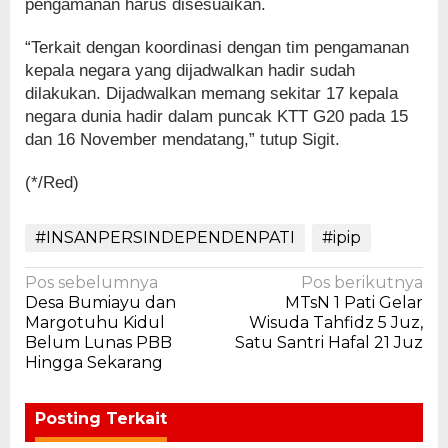
pengamanan harus disesuaikan.
“Terkait dengan koordinasi dengan tim pengamanan
kepala negara yang dijadwalkan hadir sudah
dilakukan. Dijadwalkan memang sekitar 17 kepala
negara dunia hadir dalam puncak KTT G20 pada 15
dan 16 November mendatang,” tutup Sigit.
(*/Red)
#INSANPERSINDEPENDENPATI
#ipip
Navigasi
Pos sebelumnya
Pos berikutnya
Desa Bumiayu dan
MTsN 1 Pati Gelar
pos
Margotuhu Kidul
Wisuda Tahfidz 5 Juz,
Belum Lunas PBB
Satu Santri Hafal 21 Juz
Hingga Sekarang
Posting Terkait