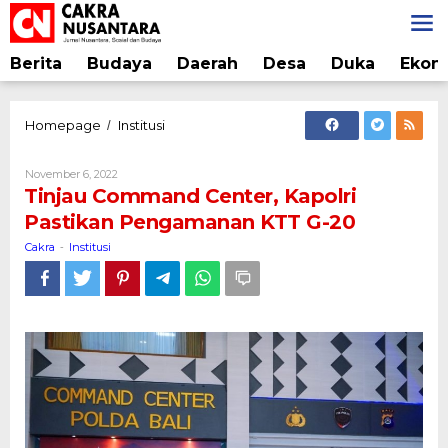
Lewati
ke
konten
Berita
Budaya
Daerah
Desa
Duka
Ekon
Tinjau
Homepage
Institusi
/
Command
Center,
Oleh
November 6, 2022
Kapolri
Cakra
Tinjau Command Center, Kapolri
Pastikan
Pastikan Pengamanan KTT G-20
Pengamanan
KTT
Cakra
Institusi
-
G-
20