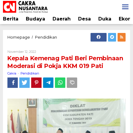
Lewati
ke
konten
Berita
Budaya
Daerah
Desa
Duka
Ekon
Kepala
Homepage
Pendidikan
/
Kemenag
Pati
Oleh
November 12, 2022
Beri
Cakra
Kepala Kemenag Pati Beri Pembinaan
Pembinaan
Moderasi di Pokja KKM 019 Pati
Moderasi
di
Cakra
Pendidikan
-
Pokja
KKM
019
Pati