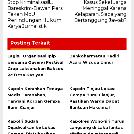
Stop Kriminalisasi!!..,
Kasus Sekeluarga
pos
Bareskrim-Dewan Pers
Meninggal Karena
Teken MoU
Kelaparan, Siapa yang
Perlindungan Hukum
Bertanggung Jawab?
Karya Jurnalistik
Posting Terkait
Lagi!!.. Organisasi Ipip
Dankoharmatau Hadiri
bersama Gayeng Festival
Acara Wisuda Unnur
Grup Laksanakan Baksos
ke Desa Kasiyan
Kapolri Kerahkan Tenaga
Kapolri Tinjau Lokasi
Medis Tambahan,
Gempa Bumi Cianjur,
Tangani Korban Gempa
Pastikan Warga Dapat
Bumi Cianjur
Bantuan Maksimal
Kapolri Sudah
Kapolres Wonogiri Turun
Dijadwalkan ke Lokasi
Langsung di Laka lantas
Gempa, Distribusikan
Minibus Nguntoronadi,