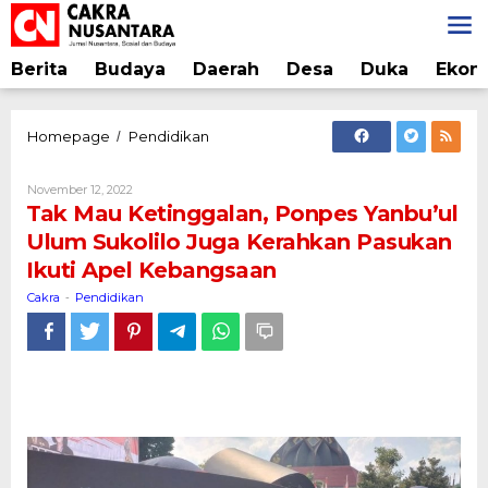
Lewati
ke
konten
Berita
Budaya
Daerah
Desa
Duka
Ekon
Tak
Homepage
Pendidikan
/
Mau
Ketinggalan,
Oleh
November 12, 2022
Ponpes
Cakra
Tak Mau Ketinggalan, Ponpes Yanbu’ul
Yanbu'ul
Ulum Sukolilo Juga Kerahkan Pasukan
Ulum
Ikuti Apel Kebangsaan
Sukolilo
Juga
Cakra
Pendidikan
-
Kerahkan
Pasukan
Ikuti
Apel
Kebangsaan