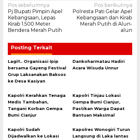
Navigasi
Pos sebelumnya
Pos berikutnya
Pj Bupati Pimpin Apel
Polresta Pati Gelar Apel
pos
Kebangsaan, Lepas
Kebangsaan dan Kirab
Kirab 1.500 Meter
Merah Putih di Alun-
Bendera Merah Putih
alun
Posting Terkait
Lagi!!.. Organisasi Ipip
Dankoharmatau Hadiri
bersama Gayeng Festival
Acara Wisuda Unnur
Grup Laksanakan Baksos
ke Desa Kasiyan
Kapolri Kerahkan Tenaga
Kapolri Tinjau Lokasi
Medis Tambahan,
Gempa Bumi Cianjur,
Tangani Korban Gempa
Pastikan Warga Dapat
Bumi Cianjur
Bantuan Maksimal
Kapolri Sudah
Kapolres Wonogiri Turun
Dijadwalkan ke Lokasi
Langsung di Laka lantas