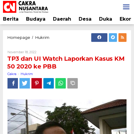
Lewati
ke
konten
Berita
Budaya
Daerah
Desa
Duka
Ekon
TP3
Homepage
Hukrim
/
dan
UI
Oleh
November 18, 2022
Watch
Cakra
TP3 dan UI Watch Laporkan Kasus KM
Laporkan
50 2020 ke PBB
Kasus
KM
Cakra
Hukrim
-
50
2020
ke
PBB