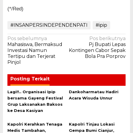
(*/Red)
#INSANPERSINDEPENDENPATI
#ipip
Navigasi
Pos sebelumnya
Pos berikutnya
Mahasiswa, Bermaksud
Pj Bupati Lepas
pos
Investasi Namun
Kontingen Cabor Sepak
Tertipu dan Terjerat
Bola Pra Porprov
Pinjol
Posting Terkait
Lagi!!.. Organisasi Ipip
Dankoharmatau Hadiri
bersama Gayeng Festival
Acara Wisuda Unnur
Grup Laksanakan Baksos
ke Desa Kasiyan
Kapolri Kerahkan Tenaga
Kapolri Tinjau Lokasi
Medis Tambahan,
Gempa Bumi Cianjur,