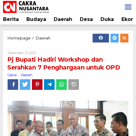
Lewati
ke
konten
Berita
Budaya
Daerah
Desa
Duka
Ekon
Pj
Homepage
Daerah
/
Bupati
Hadiri
Oleh
Desember 13, 2022
Workshop
Cakra
Pj Bupati Hadiri Workshop dan
dan
Serahkan 7 Penghargaan untuk OPD
Serahkan
7
Cakra
Daerah
-
Penghargaan
untuk
OPD