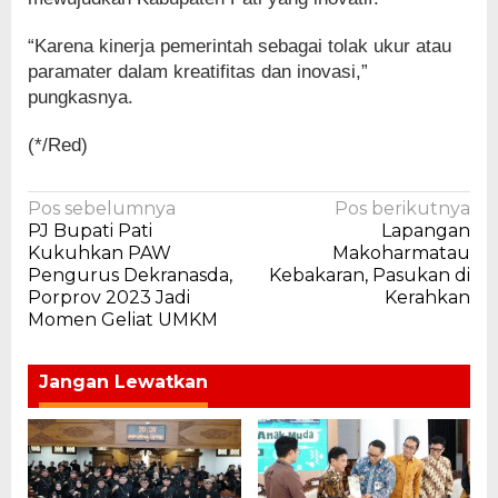
“Karena kinerja pemerintah sebagai tolak ukur atau
paramater dalam kreatifitas dan inovasi,”
pungkasnya.
(*/Red)
Navigasi
Pos sebelumnya
Pos berikutnya
PJ Bupati Pati
Lapangan
pos
Kukuhkan PAW
Makoharmatau
Pengurus Dekranasda,
Kebakaran, Pasukan di
Porprov 2023 Jadi
Kerahkan
Momen Geliat UMKM
Jangan Lewatkan