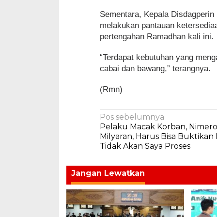
Sementara, Kepala Disdagperin
melakukan pantauan ketersediaa
pertengahan Ramadhan kali ini.
“Terdapat kebutuhan yang menga
cabai dan bawang,” terangnya.
(Rmn)
Navigasi
Pos sebelumnya
Pelaku Macak Korban, Nimerod
pos
Milyaran, Harus Bisa Buktikan
Tidak Akan Saya Proses
Jangan Lewatkan