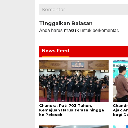
Komentar
Tinggalkan Balasan
masuk
Anda harus
untuk berkomentar.
News Feed
Chandra: Pati 703 Tahun,
Chandr
Kemajuan Harus Terasa hingga
Ajak An
ke Pelosok
bagi D