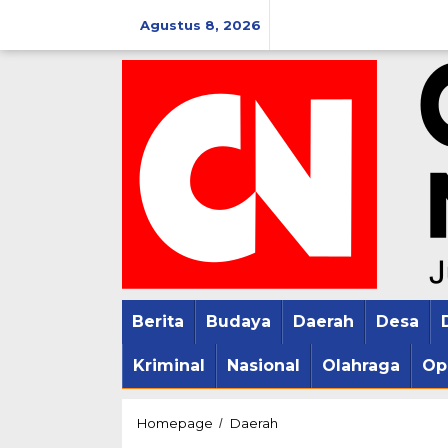
Lewati
Agustus 8, 2026
ke
konten
Berita
Budaya
Daerah
Desa
Kriminal
Nasional
Olahraga
Op
Pertengahan
Homepage
Daerah
/
Ramadhan,