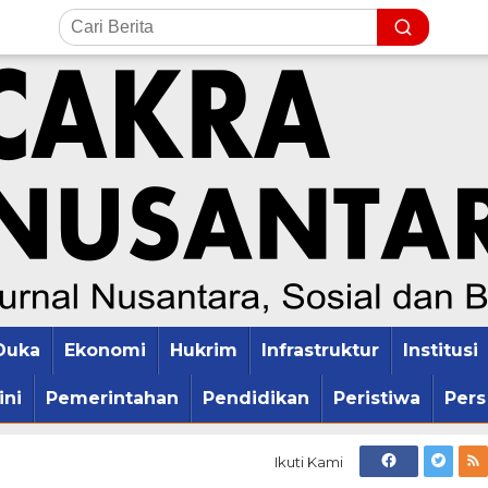
Duka
Ekonomi
Hukrim
Infrastruktur
Institusi
ini
Pemerintahan
Pendidikan
Peristiwa
Pers
Ikuti Kami