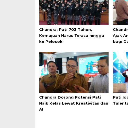
Chandra: Pati 703 Tahun,
Chandr
Kemajuan Harus Terasa hingga
Ajak An
ke Pelosok
bagi D
Chandra Dorong Potensi Pati
Pati Id
Naik Kelas Lewat Kreativitas dan
Talent
AI