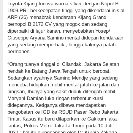
Toyota Kijang Innova warna silver dengan Nopol B
1909 PRL berkecepatan tinggi yang dikendarai inisial
ARP (26) menabrak kendaraan Kijang Grand
bernopol B 2172 CV yang mogok dan sedang
diperbaiki di lajur kanan, menyebabkan Yosep/
Giuseppe Aryana Samino mental didepan kendaraan
yang sedang memperbaiki, hingga kakinya patah
permanen.
“Orang tuanya tinggal di Cilandak, Jakarta Selatan
hendak ke Batang Jawa Tengah untuk berobat,
Sedangkan ayahnya Samino Mendje yang sedang
mencoba hidupkan mobil mental jatuh ke jalan dan
pingsan, Ibunya yang sakit duduk ditengah mobil,
Maryani Damian luka ringan terbentur kursi
didepannya. Ketiganya dibawa mendapatkan
pengobatan ke IGD ke RSUD Pasar Rebo Jakarta
Timur. Kasus itu baru dilaporkan ke Gakkum laka
lantas, Polres Metro Jakarta Timur pada 10 Juli
2022,” hal itu diungkapkan oleh Dr Kurnia Zakaria