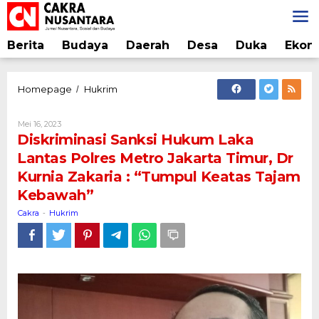
Lewati
ke
konten
Berita
Budaya
Daerah
Desa
Duka
Ekon
Diskriminasi
Homepage
Hukrim
/
Sanksi
Hukum
Oleh
Mei 16, 2023
Laka
Cakra
Diskriminasi Sanksi Hukum Laka
Lantas
Lantas Polres Metro Jakarta Timur, Dr
Polres
Kurnia Zakaria : “Tumpul Keatas Tajam
Metro
Jakarta
Kebawah”
Timur,
Cakra
Hukrim
-
Dr
Kurnia
Zakaria
:
"Tumpul
Keatas
Tajam
Kebawah"