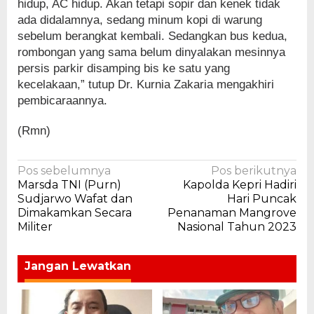
hidup, AC hidup. Akan tetapi sopir dan kenek tidak
ada didalamnya, sedang minum kopi di warung
sebelum berangkat kembali. Sedangkan bus kedua,
rombongan yang sama belum dinyalakan mesinnya
persis parkir disamping bis ke satu yang
kecelakaan,” tutup Dr. Kurnia Zakaria mengakhiri
pembicaraannya.
(Rmn)
Navigasi
Pos sebelumnya
Pos berikutnya
Marsda TNI (Purn)
Kapolda Kepri Hadiri
pos
Sudjarwo Wafat dan
Hari Puncak
Dimakamkan Secara
Penanaman Mangrove
Militer
Nasional Tahun 2023
Jangan Lewatkan