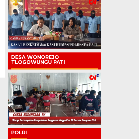
DESA WONOREJO
TLOGOWUNGU PATI
POLRI