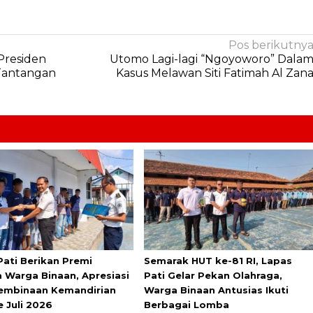
Pos berikutny
 Presiden
Utomo Lagi-lagi “Ngoyoworo” Dala
 Tantangan
Kasus Melawan Siti Fatimah Al Zan
Pati Berikan Premi
Semarak HUT ke-81 RI, Lapas
 Warga Binaan, Apresiasi
Pati Gelar Pekan Olahraga,
Pembinaan Kemandirian
Warga Binaan Antusias Ikuti
e Juli 2026
Berbagai Lomba