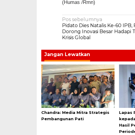
(Humas /Rmn)
Navigasi
Pos sebelumnya
Pidato Dies Natalis Ke-60 IPB,
pos
Dorong Inovasi Besar Hadapi
Krisis Global
Jangan Lewatkan
Chandra: Media Mitra Strategis
Lapas 
Pembangunan Pati
kepada
Hasil 
Period