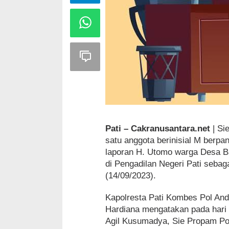
Pati – Cakranusantara.net
| Si
satu anggota berinisial M berpa
laporan H. Utomo warga Desa B
di Pengadilan Negeri Pati sebag
(14/09/2023).
Kapolresta Pati Kombes Pol An
Hardiana mengatakan pada hari
Agil Kusumadya, Sie Propam Pol