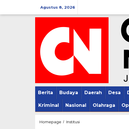
Lewati
Agustus 8, 2026
ke
konten
Berita
Budaya
Daerah
Desa
Kriminal
Nasional
Olahraga
Op
Hadiri
Homepage
Institusi
/
Sidang