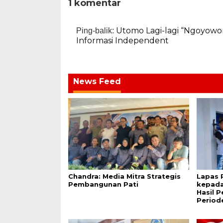
1 komentar
Utomo Lagi-lagi “Ngoyowor
Ping-balik:
Informasi Independent
News Feed
Chandra: Media Mitra Strategis
Lapas 
Pembangunan Pati
kepada
Hasil 
Period