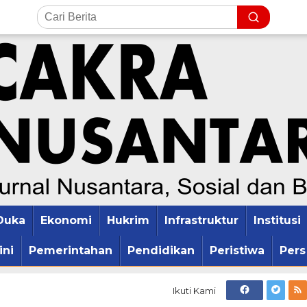
Duka
Ekonomi
Hukrim
Infrastruktur
Institusi
ini
Pemerintahan
Pendidikan
Peristiwa
Pers
Ikuti Kami