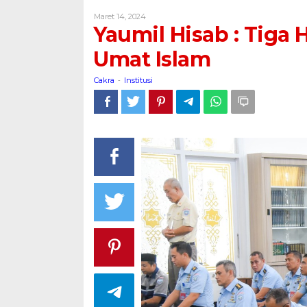
:
Oleh
Maret 14, 2024
Tiga
Cakra
Yaumil Hisab : Tiga
Hari
Penting
Umat Islam
Harus
Dipahami
Cakra
Institusi
-
Umat
Islam