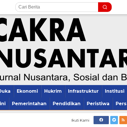
Duka
Ekonomi
Hukrim
Infrastruktur
Institusi
ini
Pemerintahan
Pendidikan
Peristiwa
Pers
Ikuti Kami