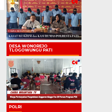
DESA WONOREJO
TLOGOWUNGU PATI
POLRI