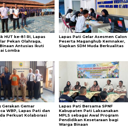
k HUT ke-81 RI, Lapas
Lapas Pati Gelar Asesmen Calon
elar Pekan Olahraga,
Peserta Maganghub Kemnaker,
Binaan Antusias Ikuti
Siapkan SDM Muda Berkualitas
ai Lomba
 Gerakan Gemar
Lapas Pati Bersama SPNF
a WBP, Lapas Pati dan
Kabupaten Pati Laksanakan
da Perkuat Kolaborasi
MPLS sebagai Awal Program
i
Pendidikan Kesetaraan bagi
Warga Binaan