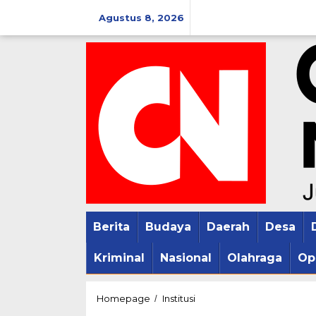
Lewati
Agustus 8, 2026
ke
konten
Berita
Budaya
Daerah
Desa
Kriminal
Nasional
Olahraga
Op
Yaumil
Homepage
Institusi
/
Hisab