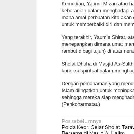
Kemudian, Yaumil Mizan atau ha
keberanian dalam menghadapi akib
mana amal perbuatan kita akan d
untuk memperbaiki diri dan me
Yang terakhir, Yaumis Shirat, a
menegangkan dimana umat manusi
rambut dibagi tujuh) di atas ner
Sholat Dhuha di Masjid As-Sult
koneksi spiritual dalam menghada
Dengan pemahaman yang mendalam 
Islam diingatkan untuk meningk
sehingga mereka siap menghada
(Penkoharmatau)
Navigasi
Pos sebelumnya
Polda Kepri Gelar Sholat Tara
pos
Bersama di Masjid Al Halim