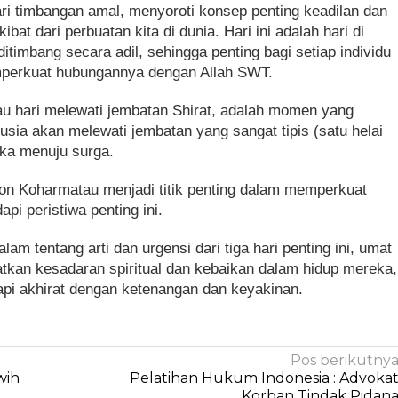
ri timbangan amal, menyoroti konsep penting keadilan dan
at dari perbuatan kita di dunia. Hari ini adalah hari di
itimbang secara adil, sehingga penting bagi setiap individu
mperkuat hubungannya dengan Allah SWT.
tau hari melewati jembatan Shirat, adalah momen yang
a akan melewati jembatan yang sangat tipis (satu helai
aka menuju surga.
hon Koharmatau menjadi titik penting dalam memperkuat
pi peristiwa penting ini.
tentang arti dan urgensi dari tiga hari penting ini, umat
atkan kesadaran spiritual dan kebaikan dalam hidup mereka,
pi akhirat dengan ketenangan dan keyakinan.
Pos berikutny
wih
Pelatihan Hukum Indonesia : Advoka
Korban Tindak Pidan