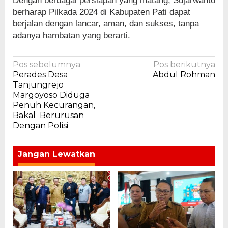
Dengan berbagai persiapan yang matang, Sujarwanto
berharap Pilkada 2024 di Kabupaten Pati dapat
berjalan dengan lancar, aman, dan sukses, tanpa
adanya hambatan yang berarti.
Navigasi
Pos sebelumnya
Pos berikutnya
Perades Desa
Abdul Rohman
pos
Tanjungrejo
Margoyoso Diduga
Penuh Kecurangan,
Bakal Berurusan
Dengan Polisi
Jangan Lewatkan