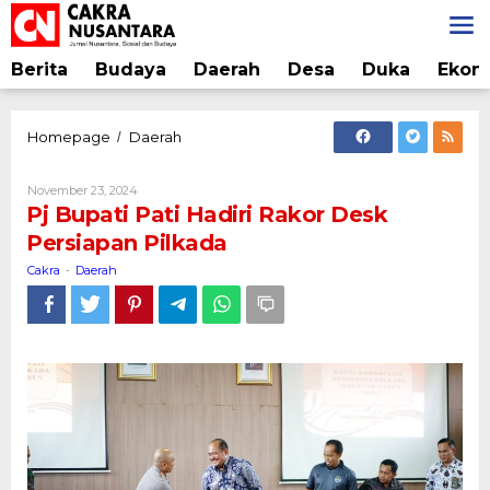
Lewati
ke
konten
Berita
Budaya
Daerah
Desa
Duka
Ekon
Pj
Homepage
Daerah
/
Bupati
Pati
Oleh
November 23, 2024
Hadiri
Cakra
Pj Bupati Pati Hadiri Rakor Desk
Rakor
Persiapan Pilkada
Desk
Persiapan
Cakra
Daerah
-
Pilkada