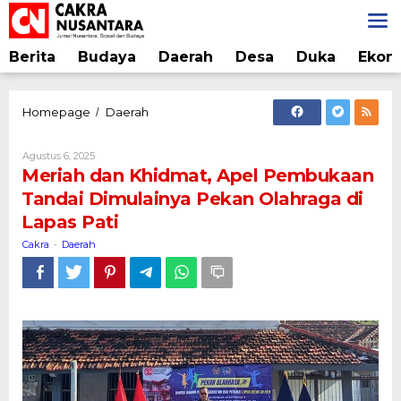
Lewati
ke
konten
Berita
Budaya
Daerah
Desa
Duka
Ekon
Meriah
Homepage
Daerah
/
dan
Khidmat,
Oleh
Agustus 6, 2025
Apel
Cakra
Meriah dan Khidmat, Apel Pembukaan
Pembukaan
Tandai Dimulainya Pekan Olahraga di
Tandai
Lapas Pati
Dimulainya
Pekan
Cakra
Daerah
-
Olahraga
di
Lapas
Pati