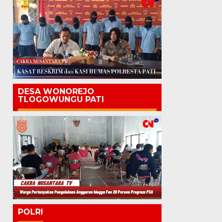
DESA WONOREJO
TLOGOWUNGU PATI
POLRI