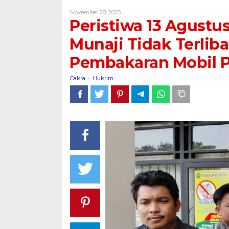
Agustus
Oleh
November 28, 2025
2025
Cakra
Peristiwa 13 Agustu
Menyisakan
Luka,
Munaji Tidak Terlib
Munaji
Pembakaran Mobil 
Tidak
Terlibat
Cakra
Hukrim
Langsung
-
Dalam
Pembakaran
Mobil
Provos