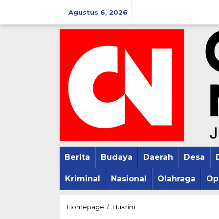
Lewati
Agustus 6, 2026
ke
konten
Berita
Budaya
Daerah
Desa
Kriminal
Nasional
Olahraga
Op
Peristiwa
Homepage
Hukrim
/
13