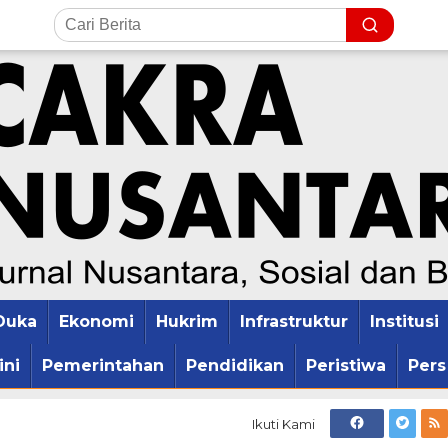
Duka
Ekonomi
Hukrim
Infrastruktur
Institusi
ini
Pemerintahan
Pendidikan
Peristiwa
Pers
Ikuti Kami