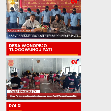
DESA WONOREJO
TLOGOWUNGU PATI
POLRI