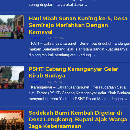
sering di gelar masyarakat Jawa
Haul Mbah Sunan Kuning ke-5, Desa
Semirejo Meriahkan Dengan
Karnaval
Oleh
Budaya
|
Juli 28, 2022
Cakra
PATI – Cakranusantara.net | Bertempat di dukuh randanga
makam Balekambang jejak siar Islam sangat kuat auranya,
dipinggiran kali sendang atau kedung
PSHT Cabang Karanganyar Gelar
Kirab Budaya
Oleh
Budaya
|
Juli 25, 2022
Cakra
Karanganyar – Cakranusantara.net | Persaudaraan Setia
Hati Terate (PSHT) Cabang Karanganyar gelar Kirab Budaya
menyambut team Yudistira PSHT Pusat Madiun dengan
Sedekah Bumi Kembali Digelar di
Desa Lengkong, Bupati Ajak Warga
Jaga Kebersamaan