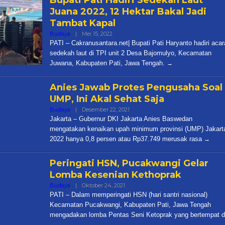
Juana 2022, 12 Hektar Bakal Jadi
Tambat Kapal
Oleh
Budaya
|
Mei 15, 2022
Cakra
PATI – Cakranusantara.net| Bupati Pati Haryanto hadiri acar
sedekah laut di TPI unit 2 Desa Bajomulyo, Kecamatan
Juwana, Kabupaten Pati, Jawa Tengah.
Anies Jawab Protes Pengusaha Soal
UMP, Ini Akal Sehat Saja
Oleh
Budaya
|
Desember 22, 2021
Cakra
Jakarta – Gubernur DKI Jakarta Anies Baswedan
mengatakan kenaikan upah minimum provinsi (UMP) Jakart
2022 hanya 0,8 persen atau Rp37.749 merusak rasa
Peringati HSN, Pucakwangi Gelar
Lomba Kesenian Kethoprak
Oleh
Budaya
|
Oktober 24, 2021
Cakra
PATI – Dalam memperingati HSN (hari santri nasional)
Kecamatan Pucakwangi, Kabupaten Pati, Jawa Tengah
mengadakan lomba Pentas Seni Ketoprak yang bertempat d