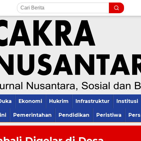
Duka
Ekonomi
Hukrim
Infrastruktur
Institusi
ini
Pemerintahan
Pendidikan
Peristiwa
Pers
ali Digelar di Desa