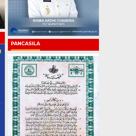
Polri vs Kejagung: Ketika
Penegak Hukum Saling
Chandra: Pati 703 Tahun
Bongkar, Siapa yang
Kemajuan Harus Terasa
Mengawasi?
hingga ke Pelosok
PANCASILA
g