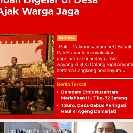
Ajak Warga Jaga
BUDAYA
Pati – Cakranusantara.net | Bupati
Pati Haryanto menyaksikan
pagelaran seni budaya Jawa
wayang kulit Ki Dalang Sigit Ariyant
bertema Lengkong bersenyum
Berita Terkait
Beragam Etnis Nusantara
Meriahkan HUT ke-72 Jateng
1 Suro, Desa Gabus Peringati
Haul Ki Ageng Damarjati
Lapas Pati Berikan Premi