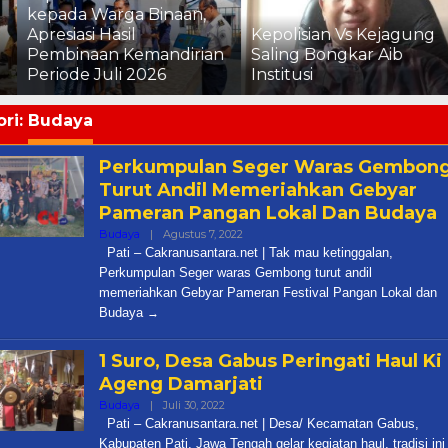
kepada Warga Binaan,
Apresiasi Hasil
Kepolisian Vs Kejagung
Pembinaan Kemandirian
Saling Bongkar Aib
Periode Juli 2026
Institusi
ri:
Budaya
Perkumpulan Seger Waras Gembon
Turut Andil Memeriahkan Gebyar
Pameran Pangan Lokal Dan Budaya
Oleh
Budaya
|
Agustus 7, 2022
Cakra
Pati – Cakranusantara.net | Tak mau ketinggalan,
Perkumpulan Seger waras Gembong turut andil
memeriahkan Gebyar Pameran Festival Pangan Lokal dan
Budaya
1 Suro, Desa Gabus Peringati Haul Ki
Ageng Damarjati
Oleh
Budaya
|
Juli 30, 2022
Cakra
Pati – Cakranusantara.net | Desa/ Kecamatan Gabus,
Kabupaten Pati, Jawa Tengah gelar kegiatan haul, tradisi ini