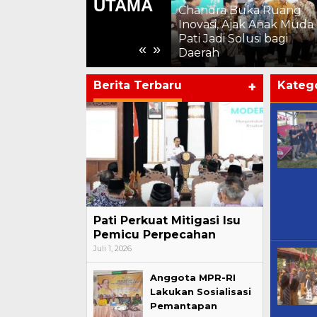
UTAMA
a
Chandra Buka Ruang
Chandra: Pati 703 Tahun,
Inovasi, Ajak Anak Muda
Kemajuan Harus Terasa
Pati Jadi Solusi bagi
«
»
hingga ke Pelosok
Daerah
Berita Terbaru
+
Katego
Pati Perkuat Mitigasi Isu
Pemicu Perpecahan
Juli 1, 2026
Anggota MPR-RI
Lakukan Sosialisasi
Pemantapan