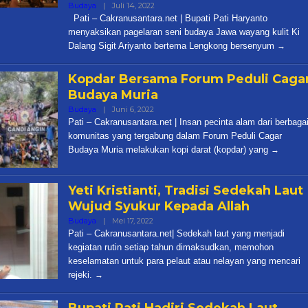
Oleh
Budaya
|
Juli 14, 2022
Cakra
Pati – Cakranusantara.net | Bupati Pati Haryanto
menyaksikan pagelaran seni budaya Jawa wayang kulit Ki
Dalang Sigit Ariyanto bertema Lengkong bersenyum
Kopdar Bersama Forum Peduli Caga
Budaya Muria
Oleh
Budaya
|
Juni 6, 2022
Cakra
Pati – Cakranusantara.net | Insan pecinta alam dari berbaga
komunitas yang tergabung dalam Forum Peduli Cagar
Budaya Muria melakukan kopi darat (kopdar) yang
Yeti Kristianti, Tradisi Sedekah Laut
Wujud Syukur Kepada Allah
Oleh
Budaya
|
Mei 17, 2022
Cakra
Pati – Cakranusantara.net| Sedekah laut yang menjadi
kegiatan rutin setiap tahun dimaksudkan, memohon
keselamatan untuk para pelaut atau nelayan yang mencari
rejeki.
Bupati Pati Hadiri Sedekah Laut