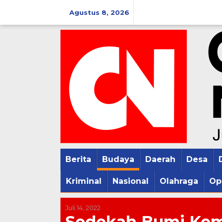
Lewati
Agustus 8, 2026
ke
konten
Berita
Budaya
Daerah
Desa
Kriminal
Nasional
Olahraga
Op
Juli 14, 2022
Sedekah Bumi Kemb