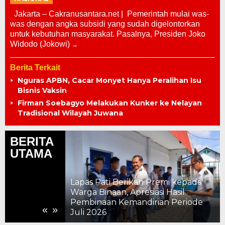
Jakarta – Cakranusantara.net | Pemerintah mulai was-
was dengan angka subsidi yang sudah digelontorkan
untuk kebutuhan masyarakat. Pasalnya, Presiden Joko
Widodo (Jokowi)
Berita Terkait
Nguras APBN, Cacar Monyet Hanya Peralihan Isu
Bisnis Vaksin
Firman Soebagyo Melakukan Kunker ke Nelayan
Tradisional Wilayah Juwana
BERITA
UTAMA
kan Premi kepada
esiasi Hasil
ndirian Periode
Kepolisian Vs Kejagung Saling
«
»
Bongkar Aib Institusi