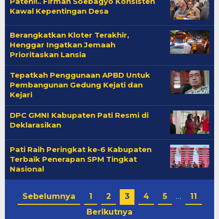
Paten!!.. Firman Soebagyo Konsisten
Kawal Kepentingan Desa
Berangkatkan Kloter Terakhir,
Henggar Ingatkan Jemaah
Prioritaskan Lansia
Tepatkah Penggunaan APBD Untuk
Pembangunan Gedung Kejati dan
Kejari
DPC GMNI Kabupaten Pati Resmi di
Deklarasikan
Pati Raih Peringkat ke-6 Kabupaten
Terbaik Penerapan SPM Tingkat
Nasional
Sebelumnya
1
2
3
4
5
…
11
Berikutnya