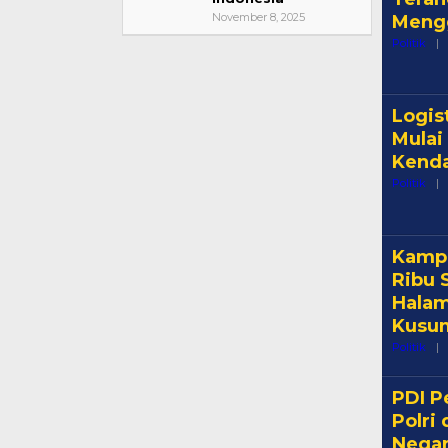
November 8, 2025
Mengg
Politik
|
Logis
Mulai
Kenda
Politik
|
Kampa
Ribu 
Halam
Kusum
Politik
|
PDI P
Polri
Negar