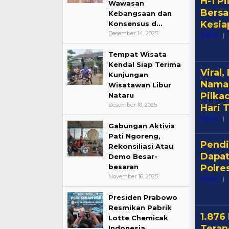
H-1 Pi
Wawasan
Bersa
Kebangsaan dan
Kesia
Konsensus d…
Desember 14, 2025
Politik
|
Tempat Wisata
Kendal Siap Terima
Viral
Kunjungan
Nama 
Wisatawan Libur
Pilka
Nataru
Desember 10, 2025
Hari 
Politik
|
Gabungan Aktivis
Pati Ngoreng,
Pendi
Rekonsiliasi Atau
Dapat
Demo Besar-
besaran
Polre
November 16, 2025
Politik
|
Presiden Prabowo
Resmikan Pabrik
1.876
Lotte Chemicak
Teran
Indonesia