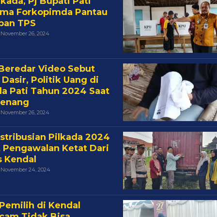
lkada, Pj Bupati Pati
ma Forkopimda Pantau
pan TPS
Oleh
November 26, 2024
Cakra
, Beredar Video Sebut
Dasir, Politik Uang di
da Pati Tahun 2024 Saat
Tenang
Oleh
November 26, 2024
Cakra
stribusian Pilkada 2024
 Pengawalan Ketat Dari
s Kendal
Oleh
November 24, 2024
Cakra
 Pemilih di Kendal
cam Tidak Bisa