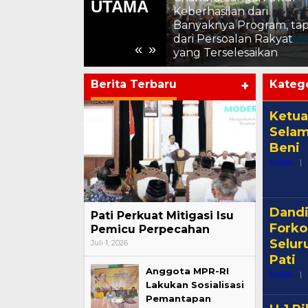
UTAMA
Keberhasilan dari
Chandra: Media Mitra
Banyaknya Program, tap
n
Strategis Pembangunan
dari Persoalan Rakyat
«
»
Pati
yang Terselesaikan
Berita Terbaru
+
Katego
Ketua
Selam
Beni
Politik
|
Dandi
Pati Perkuat Mitigasi Isu
Forko
Pemicu Perpecahan
Selur
Juli 1, 2026
Pati
Anggota MPR-RI
Politik
|
Lakukan Sosialisasi
Pemantapan