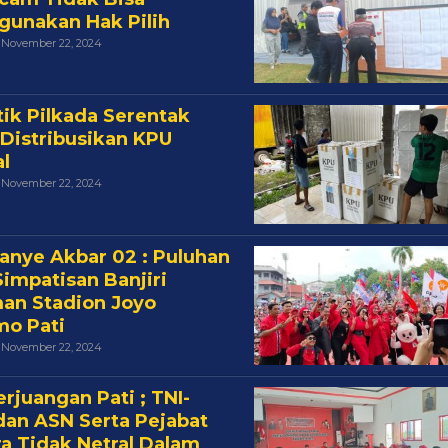
unakan Hak Pilih
Oleh
November 22, 2024
Cakra
tik Pilkada Serentak
 Distribusikan KPU
l
Oleh
November 22, 2024
Cakra
nye Akbar 02 : Puluhan
Simpatisan Banjiri
an Stadion Joyo
o Pati
Oleh
November 22, 2024
Cakra
erjuangan Pati ; TNI-
 dan ASN Serta Pejabat
a Tidak Netral Dalam