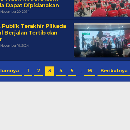
da Dapat Dipidanakan
Oleh
November 20, 2024
Cakra
 Publik Terakhir Pilkada
l Berjalan Tertib dan
r
Oleh
November 19, 2024
Cakra
elumnya
1
2
3
4
5
…
16
Berikutnya