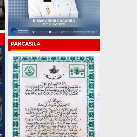
kepada Warga Binaan,
Apresiasi Hasil
Chandra: Media Mitra
Pembinaan Kemandirian
Strategis Pembangunan
Periode Juli 2026
Pati
PANCASILA