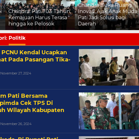
Chandra Buka Ruang
i
Chandra: Pati 703 Tahun,
Inovasi, Ajak Anak Muda
Kemajuan Harus Terasa
Pati Jadi Solusi bagi
hingga ke Pelosok
Daerah
ri:
Politik
 PCNU Kendal Ucapkan
at Pada Pasangan Tika-
Oleh
November 27, 2024
Cakra
m Pati Bersama
pimda Cek TPS Di
uh Wilayah Kabupaten
Oleh
November 26, 2024
Cakra