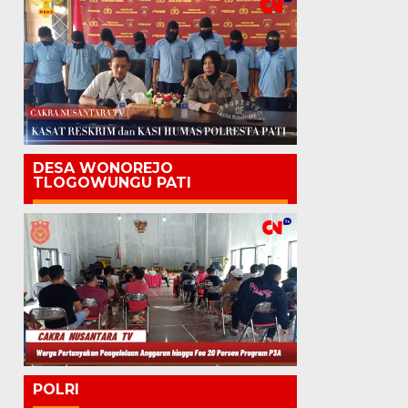
DESA WONOREJO
TLOGOWUNGU PATI
POLRI