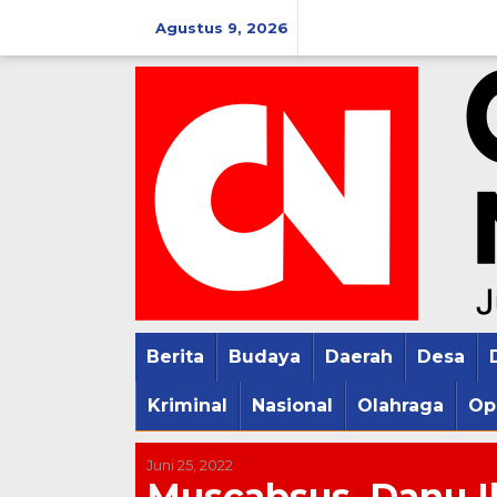
Lewati
Agustus 9, 2026
ke
konten
Berita
Budaya
Daerah
Desa
Kriminal
Nasional
Olahraga
Op
Juni 25, 2022
Muscabsus, Danu Ik