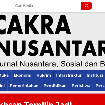
Duka
Ekonomi
Hukrim
Infrastruktur
Institusi
ini
Pemerintahan
Pendidikan
Peristiwa
Pers
hsan Terpilih Jadi