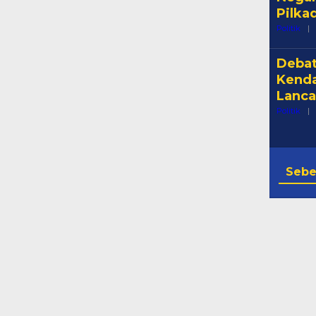
Pilka
Politik
|
Debat
Kenda
Lanca
Politik
|
Seb