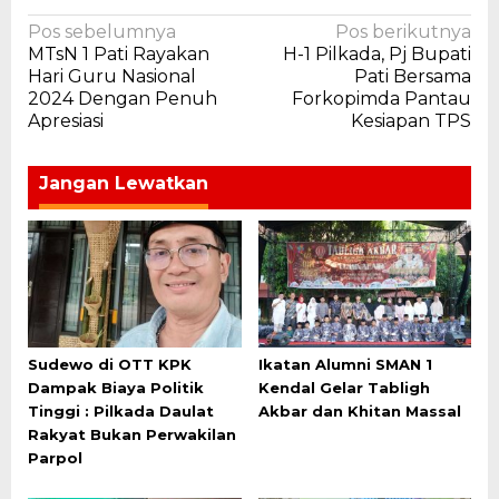
Navigasi
Pos sebelumnya
Pos berikutnya
MTsN 1 Pati Rayakan
H-1 Pilkada, Pj Bupati
pos
Hari Guru Nasional
Pati Bersama
2024 Dengan Penuh
Forkopimda Pantau
Apresiasi
Kesiapan TPS
Jangan Lewatkan
Sudewo di OTT KPK
Ikatan Alumni SMAN 1
Dampak Biaya Politik
Kendal Gelar Tabligh
Tinggi : Pilkada Daulat
Akbar dan Khitan Massal
Rakyat Bukan Perwakilan
Parpol