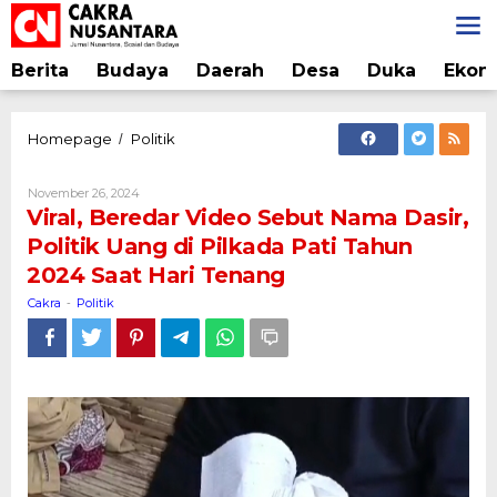
Lewati
ke
konten
Berita
Budaya
Daerah
Desa
Duka
Ekon
Viral,
Homepage
Politik
/
Beredar
Video
Oleh
November 26, 2024
Sebut
Cakra
Viral, Beredar Video Sebut Nama Dasir,
Nama
Politik Uang di Pilkada Pati Tahun
Dasir,
2024 Saat Hari Tenang
Politik
Uang
Cakra
Politik
-
di
Pilkada
Pati
Tahun
2024
Saat
Hari
Tenang