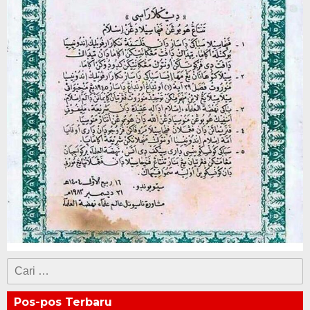
Cari
untuk:
Pos-pos Terbaru