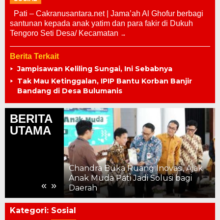
Pati – Cakranusantara.net | Jama’ah Al Ghofur berbagi
santunan kepada anak yatim dan para fakir di Dukuh
Tengoro Seti Desa/ Kecamatan
Berita Terkait
Jampisawan Keliling Sungai, Ini Sebabnya
Tak Mau Ketinggalan, IPIP Bantu Korban Banjir
Bandang di Desa Bulumanis
BERITA
UTAMA
Chandra Buka Ruang Inovasi, Ajak
ahun, Kemajuan
Anak Muda Pati Jadi Solusi bagi
«
»
 ke Pelosok
Daerah
Kategori:
Sosial