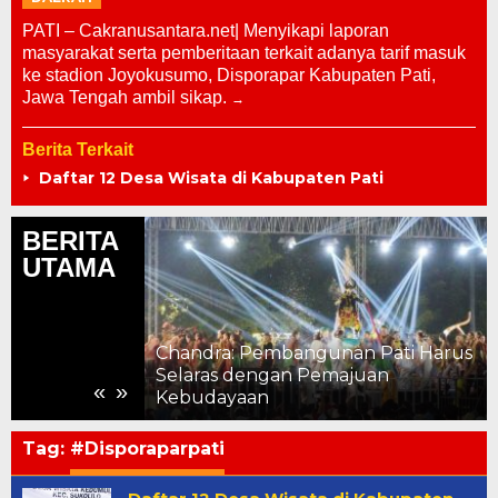
PATI – Cakranusantara.net| Menyikapi laporan
masyarakat serta pemberitaan terkait adanya tarif masuk
ke stadion Joyokusumo, Disporapar Kabupaten Pati,
Jawa Tengah ambil sikap.
Berita Terkait
Daftar 12 Desa Wisata di Kabupaten Pati
BERITA
UTAMA
Pati Salurkan
Chandra: Pembangunan Pati Harus
uk Keluarga
Selaras dengan Pemajuan
«
»
Kebudayaan
Tag:
#Disporaparpati