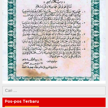
Cari
untuk:
Pos-pos Terbaru