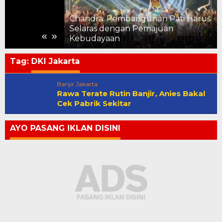
Pati Salurkan
Chandra: Pembangunan Pati Harus
uk Keluarga
Selaras dengan Pemajuan
«
»
Kebudayaan
Tag:
DKI Jakarta
Banjir Jakarta
Rawa Terate Rutin Banjir, Anies Bakal
Cek Pabrik Sekitar
AYO PASANG IKLAN DISINI