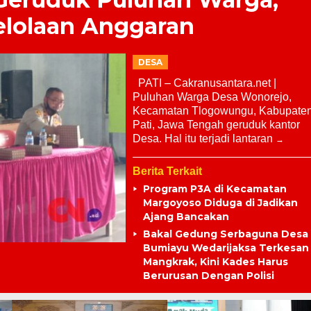
elolaan Anggaran
DESA
PATI – Cakranusantara.net |
Puluhan Warga Desa Wonorejo,
Kecamatan Tlogowungu, Kabupate
Pati, Jawa Tengah geruduk kantor
Desa. Hal itu terjadi lantaran
Berita Terkait
Program P3A di Kecamatan
Margoyoso Diduga di Jadikan
Ajang Bancakan
Bakal Gedung Serbaguna Desa
Bumiayu Wedarijaksa Terkesan
Mangkrak, Kini Kades Harus
Berurusan Dengan Polisi