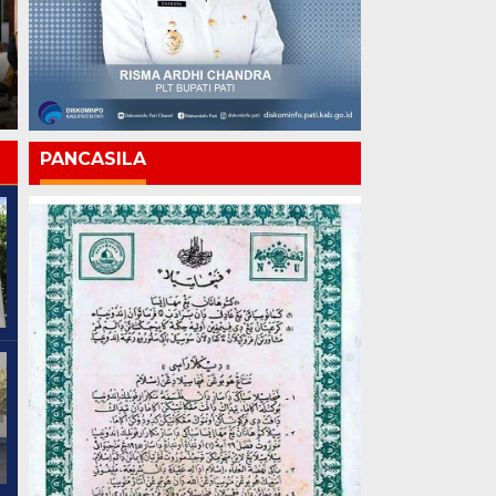
Lapas Pati Berikan Premi
kepada Warga Binaan,
Apresiasi Hasil
Chandra: Media Mitra
Pembinaan Kemandirian
Strategis Pembangunan
Periode Juli 2026
Pati
PANCASILA