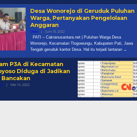
Cakra
Desa Wonorejo di Geruduk Puluhan
Warga, Pertanyakan Pengelolaan
Anggaran
Oleh
Desa
|
Juni 15, 2022
Cakra
PATI – Cakranusantara.net | Puluhan Warga Desa
Wonorejo, Kecamatan Tlogowungu, Kabupaten Pati, Jawa
Tengah geruduk kantor Desa. Hal itu terjadi lantaran
am P3A di Kecamatan
yoso Diduga di Jadikan
 Bancakan
Oleh
tur
|
Mei 14, 2022
Cakra