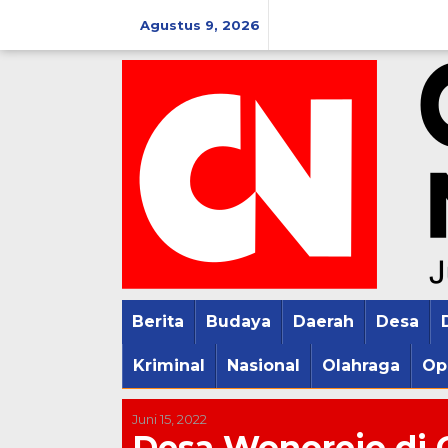
Lewati
Agustus 9, 2026
ke
konten
Berita
Budaya
Daerah
Desa
Kriminal
Nasional
Olahraga
Op
Juni 15, 2022
Desa Wonorejo di 