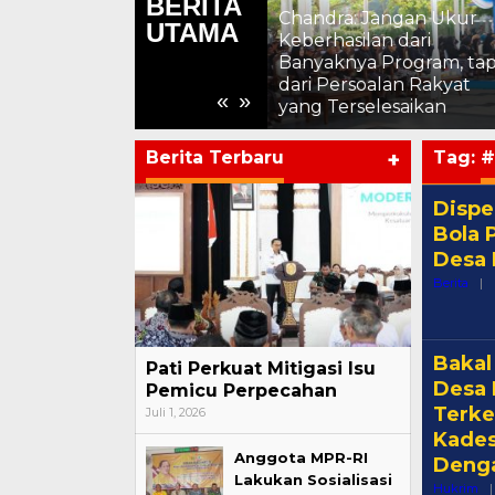
BERITA
i
Chandra: Jangan Ukur
UTAMA
Keberhasilan dari
Chandra: Media Mitra
Banyaknya Program, tap
n
Strategis Pembangunan
dari Persoalan Rakyat
«
»
Pati
yang Terselesaikan
Berita Terbaru
+
Tag:
#
Dispe
Bola 
Desa 
Berita
|
Bakal
Pati Perkuat Mitigasi Isu
Desa 
Pemicu Perpecahan
Terke
Juli 1, 2026
Kades
Anggota MPR-RI
Denga
Lakukan Sosialisasi
Hukrim
|