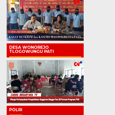
DESA WONOREJO
TLOGOWUNGU PATI
POLRI