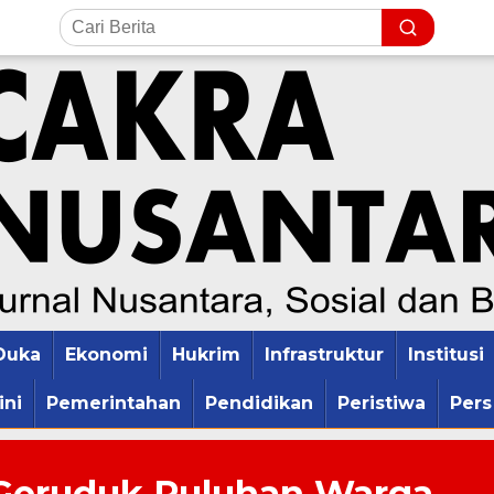
Duka
Ekonomi
Hukrim
Infrastruktur
Institusi
ini
Pemerintahan
Pendidikan
Peristiwa
Pers
Geruduk Puluhan Warga,