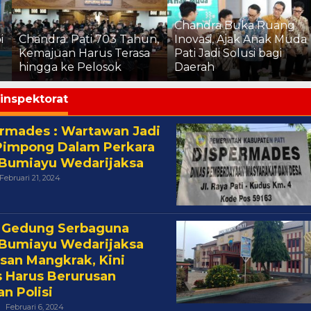
Chandra Buka Ruang
i
Chandra: Pati 703 Tahun,
Inovasi, Ajak Anak Muda
Kemajuan Harus Terasa
Pati Jadi Solusi bagi
hingga ke Pelosok
Daerah
inspektorat
rmades : Wartawan Jadi
Pimpong Dalam Perkara
Bumiayu Wedarijaksa
Oleh
Februari 21, 2024
Cakra
 Gedung Serbaguna
Bumiayu Wedarijaksa
san Mangkrak, Kini
 Harus Berurusan
n Polisi
Oleh
Februari 6, 2024