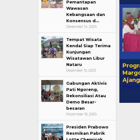
Pemantapan
Wawasan
Kebangsaan dan
Konsensus d…
Desember 14, 2025
Tempat Wisata
Kendal Siap Terima
Kunjungan
Wisatawan Libur
Nataru
Progr
Desember 10, 2025
Margo
Ajang
Gabungan Aktivis
Infrastruk
Pati Ngoreng,
Rekonsiliasi Atau
Demo Besar-
besaran
November 16, 2025
Presiden Prabowo
Resmikan Pabrik
Lotte Chemicak