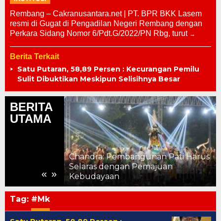
Rembang – Cakranusantara.net | PT. BPR BKK Lasem
resmi di Gugat di Pengadilan Negeri Rembang dengan
Perkara Sidang Nomor 6/Pdt.G/2022/PN Rbg, turut
Berita Terkait
Satu Putaran, 58,89 Persen : Kecurangan Pemilu
Sulit Dibuktikan Meskipun Selisihnya Besar
BERITA
UTAMA
Pati Salurkan
Chandra: Pembangunan Pati Harus
uk Keluarga
Selaras dengan Pemajuan
«
»
Kebudayaan
Tag:
#Mk