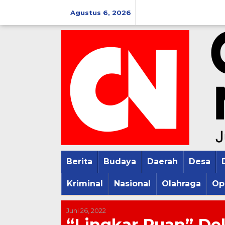
Lewati
Agustus 6, 2026
ke
konten
Berita
Budaya
Daerah
Desa
Kriminal
Nasional
Olahraga
Op
Juni 26, 2022
“Lingkar Puan” De