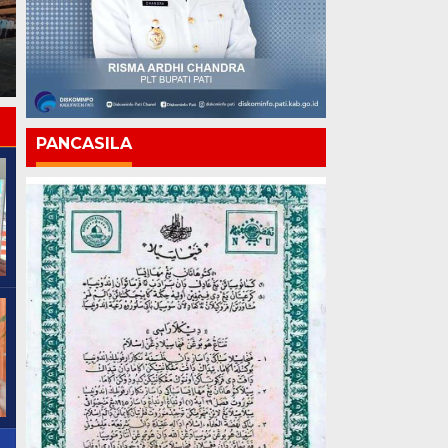
Polri vs Kejagung: Ketika
Kepolisian Vs Kejagung
Penegak Hukum Saling
Saling Bongkar Aib
Bongkar, Siapa yang
Institusi
Mengawasi?
PANCASILA