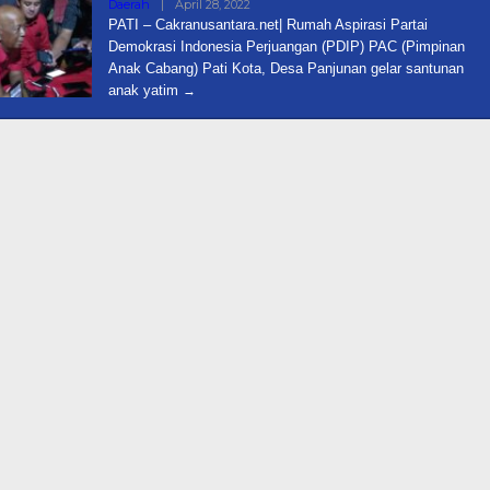
Oleh
Daerah
|
April 28, 2022
Cakra
PATI – Cakranusantara.net| Rumah Aspirasi Partai
Demokrasi Indonesia Perjuangan (PDIP) PAC (Pimpinan
Anak Cabang) Pati Kota, Desa Panjunan gelar santunan
anak yatim