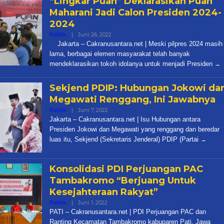
“Lingkar Puan” Deklarasikan Puan
Maharani Jadi Calon Presiden 2024-
2024
Oleh
Politik
|
Juni 26, 2022
Cakra
Jakarta – Cakranusantara.net | Meski pilpres 2024 masih
lama, berbagai elemen masyarakat telah banyak
mendeklarasikan tokoh idolanya untuk menjadi Presiden
Sekjend PDIP: Hubungan Jokowi da
Megawati Renggang, Ini Jawabnya
Oleh
Politik
|
Juni 7, 2022
Cakra
Jakarta – Cakranusantara.net | Isu Hubungan antara
Presiden Jokowi dan Megawati yang renggang dan beredar
luas itu, Sekjend (Sekretaris Jenderal) PDIP (Partai
Konsolidasi PDI Perjuangan PAC
Tambakromo “Berjuang Untuk
Kesejahteraan Rakyat”
Oleh
Politik
|
Juni 1, 2022
Cakra
PATI – Cakranusantara.net | PDI Perjuangan PAC dan
Ranting Kecamatan Tambakromo kabuparen Pati, Jawa