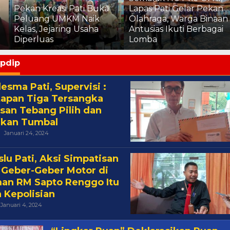
Lapas Pati Gelar Pekan
Pekan Kreasi Dipadati
Olahraga, Warga Binaan
Pengunjung, Chandra:
Antusias Ikuti Berbagai
Jangan Tinggalkan
Lomba
Sampah!
pdip
sma Pati, Supervisi :
apan Tiga Tersangka
san Tebang Pilih dan
ikan Tumbal
Oleh
Januari 24, 2024
Cakra
lu Pati, Aksi Simpatisan
 Geber-Geber Motor di
an RM Sapto Renggo Itu
 Kepolisian
Oleh
Januari 4, 2024
Cakra