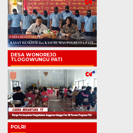
DESA WONOREJO
TLOGOWUNGU PATI
POLRI