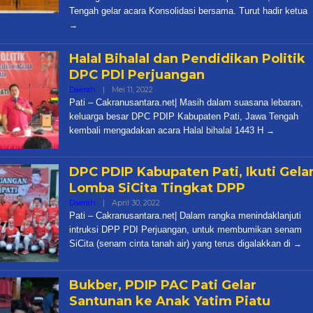
Tengah gelar acara Konsolidasi bersama. Turut hadir ketua
Halal Bihalal dan Pendidikan Politik
DPC PDI Perjuangan
Oleh
Daerah
|
Mei 11, 2022
Cakra
Pati – Cakranusantara.net| Masih dalam suasana lebaran,
keluarga besar DPC PDIP Kabupaten Pati, Jawa Tengah
kembali mengadakan acara Halal bihalal 1443 H
DPC PDIP Kabupaten Pati, Ikuti Gela
Lomba SiCita Tingkat DPP
Oleh
Daerah
|
April 30, 2022
Cakra
Pati – Cakranusantara.net| Dalam rangka menindaklanjuti
intruksi DPP PDI Perjuangan, untuk membumikan senam
SiCita (senam cinta tanah air) yang terus digalakkan di
Bukber, PDIP PAC Pati Gelar
Santunan ke Anak Yatim Piatu