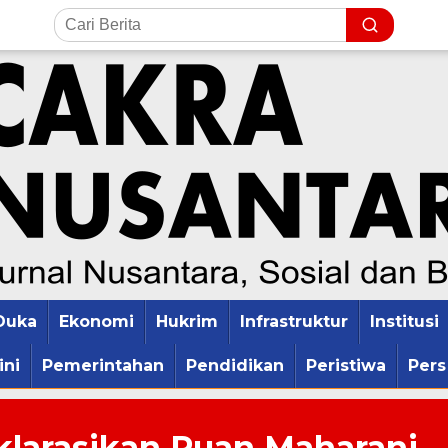
Duka
Ekonomi
Hukrim
Infrastruktur
Institusi
ini
Pemerintahan
Pendidikan
Peristiwa
Pers
klarasikan Puan Maharani