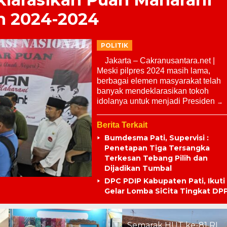
en 2024-2024
POLITIK
Jakarta – Cakranusantara.net |
Meski pilpres 2024 masih lama,
berbagai elemen masyarakat telah
banyak mendeklarasikan tokoh
idolanya untuk menjadi Presiden
Berita Terkait
Bumdesma Pati, Supervisi :
Penetapan Tiga Tersangka
Terkesan Tebang Pilih dan
Dijadikan Tumbal
DPC PDIP Kabupaten Pati, Ikuti
Gelar Lomba SiCita Tingkat DP
Semarak HUT ke-81 RI,