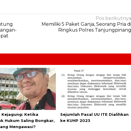
Pos berikutny
ntung
Memiliki 5 Paket Ganja, Seorang Pria d
angan-
Ringkus Polres Tanjungpinan
epat
s Kejagung: Ketika
Sejumlah Pasal UU ITE Dialihkan
k Hukum Saling Bongkar,
ke KUHP 2023
yang Mengawasi?