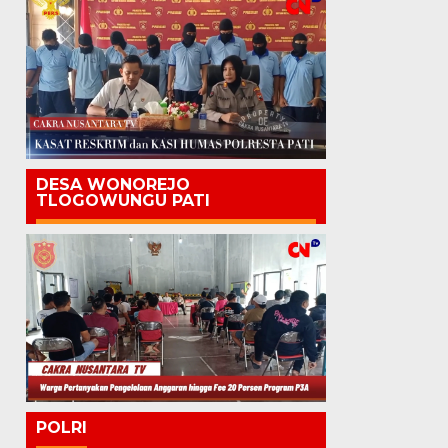
DESA WONOREJO
TLOGOWUNGU PATI
POLRI