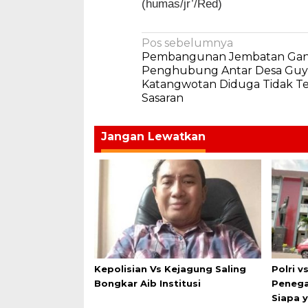
(humas/jr’/Red)
Navigasi
Pos sebelumnya
Pembangunan Jembatan Ga
pos
Penghubung Antar Desa Guy
Katangwotan Diduga Tidak T
Sasaran
Jangan Lewatkan
Kepolisian Vs Kejagung Saling
Polri v
Bongkar Aib Institusi
Penega
Siapa 