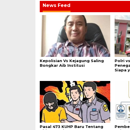
News Feed
Kepolisian Vs Kejagung Saling
Polri v
Bongkar Aib Institusi
Penega
Siapa 
Pasal 473 KUHP Baru Tentang
Pemben