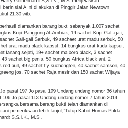
arry Goldenhardt S,S.I.K., M.Si menjelaskan
 berinisial A ini dilakukan di Pinggir Jalan Newtown
kul 21.30 wib.
ni berhasil diamankan barang bukti sebanyak 1.007 sachet
bungkus Kopi Panggung Al-Ambiak, 19 sachet Kopi Gali-gali,
 sachet Gali-gali Serbuk, 49 sacheet urat madu serbuk, 50
het urat madu black kapsul, 14 bungkus urat kuda kapsul,
t lanang sejati, 19+ sachet malboro black, 3 sachet
3 sachet big pen’s, 50 bungkus Africa black ant, 2
 red bull, 49 sachet fly kuchongfen, 40 sachet samson, 40
greeng jos, 70 sachet Raja mesir dan 150 sachet Wijaya
 Jo pasal 197 Jo pasal 199 Undang undang nomor 36 tahun
l 106 Jo pasal 113 Undang-undang nomor 7 tahun 2014
tersangka bersama berang bukti telah diamankan di
alani pemeriksaan lebih lanjut,”Tutup Kabid Humas Polda
rdt S,S.I.K., M.Si.