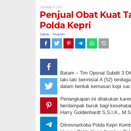
Kuat
Oleh
Oktober 6, 2021
Tanpa
Cakra
Penjual Obat Kuat T
Izin
Edar
Polda Kepri
di
Amankan
Cakra
Hukrim
-
Polda
Kepri
Batam – Tim Opsnal Subdit 3 Di
laki-laki berinisial A (52) ter
dalam bentuk kemasan kopi sach
Penangkapan ini dilakukan karen
berdampak buruk bagi kesehata
Harry Goldenhardt S,S.I.K., M.S
Ditresnarkoba Polda Kepri Kombe