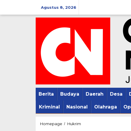
Lewati
Agustus 8, 2026
ke
konten
Berita
Budaya
Daerah
Desa
Kriminal
Nasional
Olahraga
Op
Penjual
Homepage
Hukrim
/
Obat