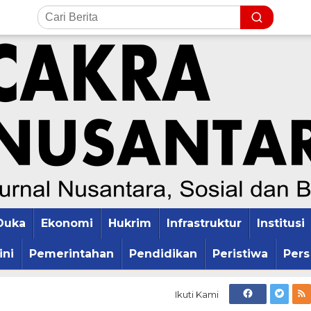
Duka
Ekonomi
Hukrim
Infrastruktur
Institusi
ini
Pemerintahan
Pendidikan
Peristiwa
Pers
Ikuti Kami