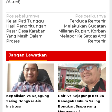
(Ai-red)
Navigasi
Pos sebelumnya
Pos berikutnya
Kejari Pati Tunggu
Terduga Rentenir
pos
Hasil Penghitungan
Melakukan Gugatan
Pasar Desa Karaban
Miliaran Rupiah, Korban
Yang Masih Dalam
Melapor Ke Satgas Anti
Proses
Rentenir
Jangan Lewatkan
Kepolisian Vs Kejagung
Polri vs Kejagung: Ketika
Saling Bongkar Aib
Penegak Hukum Saling
Institusi
Bongkar, Siapa yang
Mengawasi?