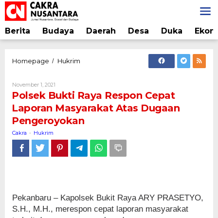
Lewati
ke
konten
Berita
Budaya
Daerah
Desa
Duka
Ekon
Polsek
Homepage
Hukrim
/
Bukti
Raya
Oleh
November 1, 2021
Respon
Cakra
Polsek Bukti Raya Respon Cepat
Cepat
Laporan Masyarakat Atas Dugaan
Laporan
Pengeroyokan
Masyarakat
Atas
Cakra
Hukrim
-
Dugaan
Pengeroyokan
Pekanbaru – Kapolsek Bukit Raya ARY PRASETYO,
S.H., M.H., merespon cepat laporan masyarakat