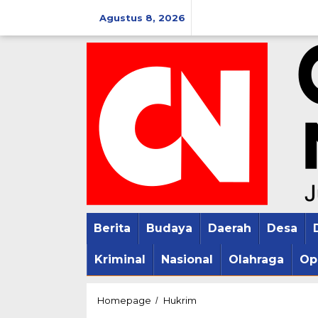
Lewati
Agustus 8, 2026
ke
konten
Berita
Budaya
Daerah
Desa
Kriminal
Nasional
Olahraga
Op
Putusan
Homepage
Hukrim
/
Majlis