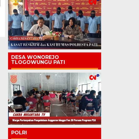
DESA WONOREJO
TLOGOWUNGU PATI
POLRI