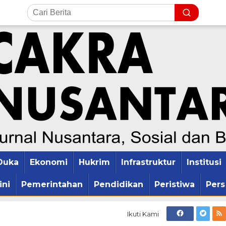
Duka
Ekonomi
Hukrim
Infrastruktur
Institusi
ini
Pemerintahan
Pendidikan
Peristiwa
Pers
Ikuti Kami