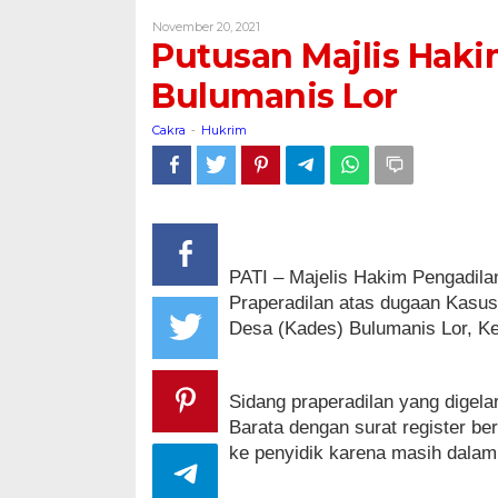
Hakim,
Oleh
November 20, 2021
Tolak
Cakra
Putusan Majlis Haki
Kasus
Praperadilan
Bulumanis Lor
Bulumanis
Lor
Cakra
Hukrim
-
PATI – Majelis Hakim Pengadila
Praperadilan atas dugaan Kasus 
Desa (Kades) Bulumanis Lor, K
Sidang praperadilan yang digela
Barata dengan surat register be
ke penyidik karena masih dalam