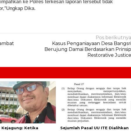
limpahkan ke Polres terkesan laporan tersebut tidak
ikor,”Ungkap Dika.
Pos berikutny
ambat
Kasus Penganiayaan Desa Bangsr
Berujung Damai Berdasarkan Prinsi
Restorative Justic
s Kejagung: Ketika
Sejumlah Pasal UU ITE Dialihkan