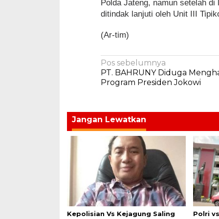
Polda Jateng, namun setelah di 
ditindak lanjuti oleh Unit III Tip
(Ar-tim)
Navigasi
Pos sebelumnya
PT. BAHRUNY Diduga Mengh
pos
Program Presiden Jokowi
Jangan Lewatkan
Kepolisian Vs Kejagung Saling
Polri v