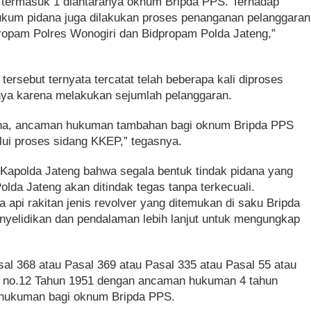
g, termasuk 1 diantaranya oknum Bripda PPS. Terhadap
ukum pidana juga dilakukan proses penanganan pelanggaran
 Propam Polres Wonogiri dan Bidpropam Polda Jateng,”
rsebut ternyata tercatat telah beberapa kali diproses
nya karena melakukan sejumlah pelanggaran.
ana, ancaman hukuman tambahan bagi oknum Bripda PPS
ui proses sidang KKEP,” tegasnya.
 Kapolda Jateng bahwa segala bentuk tindak pidana yang
Polda Jateng akan ditindak tegas tanpa terkecuali.
a api rakitan jenis revolver yang ditemukan di saku Bripda
enyelidikan dan pendalaman lebih lanjut untuk mengungkap
al 368 atau Pasal 369 atau Pasal 335 atau Pasal 55 atau
t no.12 Tahun 1951 dengan ancaman hukuman 4 tahun
 hukuman bagi oknum Bripda PPS.