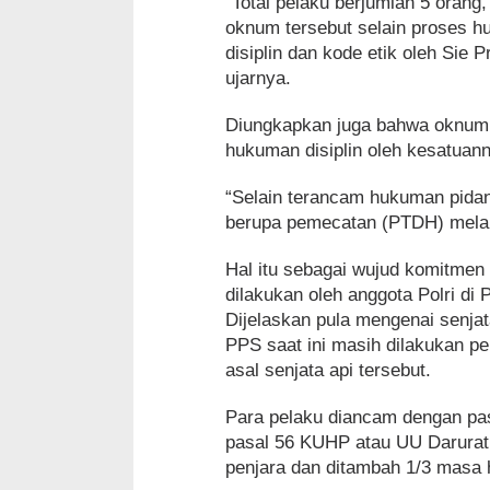
“Total pelaku berjumlah 5 oran
oknum tersebut selain proses h
disiplin dan kode etik oleh Sie
ujarnya.
Diungkapkan juga bahwa oknum te
hukuman disiplin oleh kesatuan
“Selain terancam hukuman pid
berupa pemecatan (PTDH) melal
Hal itu sebagai wujud komitmen
dilakukan oleh anggota Polri di 
Dijelaskan pula mengenai senjat
PPS saat ini masih dilakukan p
asal senjata api tersebut.
Para pelaku diancam dengan pas
pasal 56 KUHP atau UU Darura
penjara dan ditambah 1/3 masa