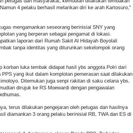
n petugas dan masyarakat, kemudian dilakukan tembakan
 Namun 4 pelaku berhasil melarikan diri ke arah Kartosuro,”
tugas mengamankan seseorang berinisial SNY yang
mplotan yang berperan sebagai pengamat di lokasi.
atkan laporan dari Rumah Sakit Al Hidayah Boyolali
mbak tanpa identitas yang diturunkan sekelompok orang
p korban luka tembak didapat hasil ybs anggota Polri dari
pda PPS yang ikut dalam komplotan pemerasan saat dilakukan
moloyo. Ditemukan juga senpi rakitan di saku celana ybs.
emudian dirujuk ke RS Moewardi dengan pengawalan
bidhumas.
ya, terus dilakukan pengejaran oleh petugas dan hasilnya
asil diamankan 3 orang pelaku berinisial RB, TWA dan ES di