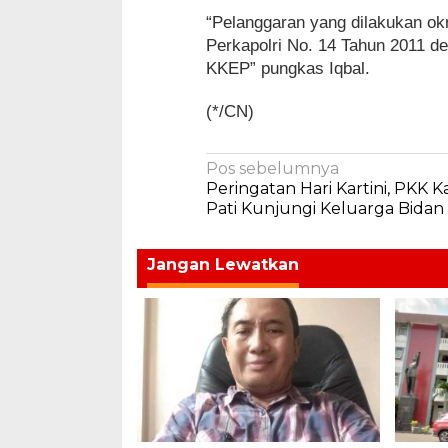
“Pelanggaran yang dilakukan ok
Perkapolri No. 14 Tahun 2011 
KKEP” pungkas Iqbal.
(*/CN)
Navigasi
Pos sebelumnya
Peringatan Hari Kartini, PKK
pos
Pati Kunjungi Keluarga Bidan S
Jangan Lewatkan