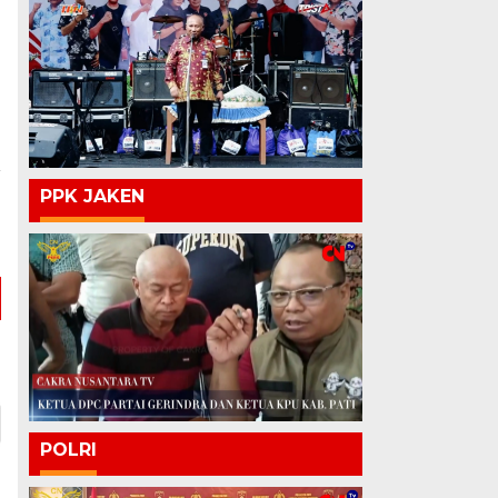
a
PPK JAKEN
n
a
POLRI