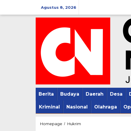
Lewati
Agustus 8, 2026
ke
konten
Berita
Budaya
Daerah
Desa
Kriminal
Nasional
Olahraga
Op
PPS
Homepage
Hukrim
/
Oknum