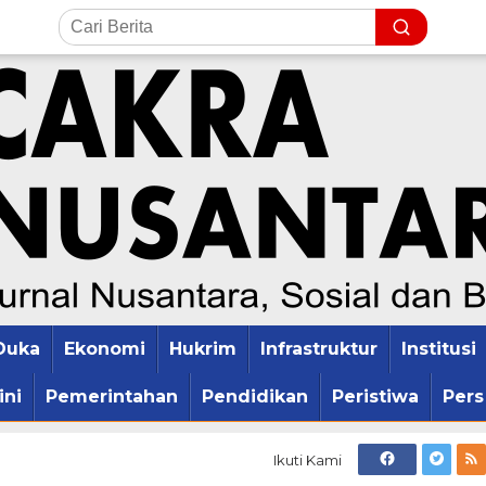
Duka
Ekonomi
Hukrim
Infrastruktur
Institusi
ini
Pemerintahan
Pendidikan
Peristiwa
Pers
Ikuti Kami