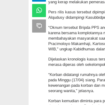
yang kerap melakukan pemerasan
Pers rilis kasus tersebut dipim
Alqudusy didampingi Kasubbidp
“Oknum tersebut Bripda PPS ang
karena bersama komplotannya m
membahayakan masyarakat saat
Pracimoloyo Makamhaji, Kartosu
WIB,” ungkap Kabidhumas dalam
Dijelaskan kronologis kasus ter
merasa diperas oleh sekelompok
“Korban didatangi rumahnya ole
pada Minggu (17/04) siang. Par
kewenangan pada korban dan me
seorang wanita,” jelasnya.
Korban kemudian diminta para p