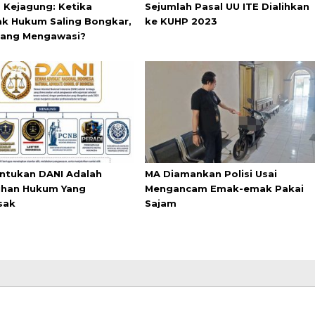
s Kejagung: Ketika
Sejumlah Pasal UU ITE Dialihkan
k Hukum Saling Bongkar,
ke KUHP 2023
yang Mengawasi?
tukan DANI Adalah
MA Diamankan Polisi Usai
han Hukum Yang
Mengancam Emak-emak Pakai
sak
Sajam