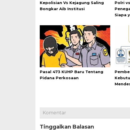
Kepolisian Vs Kejagung Saling
Polri v
Bongkar Aib Institusi
Penega
Siapa 
Pasal 473 KUHP Baru Tentang
Pemben
Pidana Perkosaan
Kebutu
Mende
Komentar
Tinggalkan Balasan