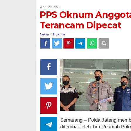
Anggota
Oleh
April 22, 2022
Polisi
Cakra
PPS Oknum Anggota 
Terlibat
Pemerasan
Terancam Dipecat
Terancam
Dipecat
Cakra
Hukrim
-
Semarang – Polda Jateng member
ditembak oleh Tim Resmob Polr