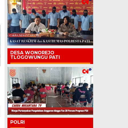
DESA WONOREJO
TLOGOWUNGU PATI
POLRI