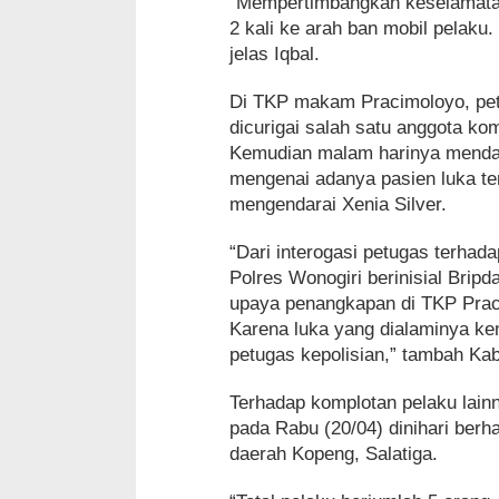
“Mempertimbangkan keselamata
2 kali ke arah ban mobil pelaku.
jelas Iqbal.
Di TKP makam Pracimoloyo, pe
dicurigai salah satu anggota ko
Kemudian malam harinya mendap
mengenai adanya pasien luka te
mengendarai Xenia Silver.
“Dari interogasi petugas terhada
Polres Wonogiri berinisial Bri
upaya penangkapan di TKP Praci
Karena luka yang dialaminya k
petugas kepolisian,” tambah Ka
Terhadap komplotan pelaku lainn
pada Rabu (20/04) dinihari berh
daerah Kopeng, Salatiga.