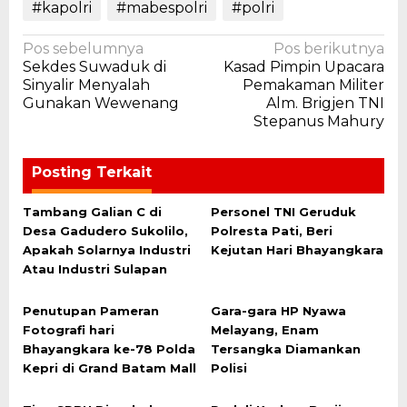
#kapolri
#mabespolri
#polri
Navigasi
Pos sebelumnya
Pos berikutnya
Sekdes Suwaduk di
Kasad Pimpin Upacara
pos
Sinyalir Menyalah
Pemakaman Militer
Gunakan Wewenang
Alm. Brigjen TNI
Stepanus Mahury
Posting Terkait
Tambang Galian C di
Personel TNI Geruduk
Desa Gadudero Sukolilo,
Polresta Pati, Beri
Apakah Solarnya Industri
Kejutan Hari Bhayangkara
Atau Industri Sulapan
Penutupan Pameran
Gara-gara HP Nyawa
Fotografi hari
Melayang, Enam
Bhayangkara ke-78 Polda
Tersangka Diamankan
Kepri di Grand Batam Mall
Polisi