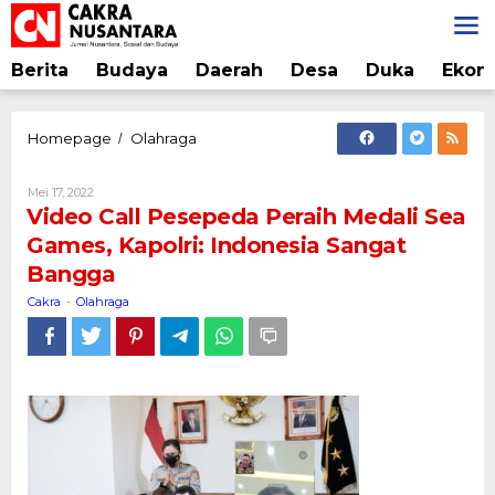
Lewati
ke
konten
Berita
Budaya
Daerah
Desa
Duka
Ekon
Video
Homepage
Olahraga
/
Call
Pesepeda
Oleh
Mei 17, 2022
Peraih
Cakra
Video Call Pesepeda Peraih Medali Sea
Medali
Games, Kapolri: Indonesia Sangat
Sea
Bangga
Games,
Kapolri:
Cakra
Olahraga
-
Indonesia
Sangat
Bangga