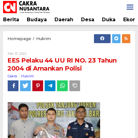
Lewati
ke
konten
Berita
Budaya
Daerah
Desa
Duka
Ekon
EES
Homepage
Hukrim
/
Pelaku
44
Oleh
Mei 31, 2022
UU
Cakra
EES Pelaku 44 UU RI NO. 23 Tahun
RI
2004 di Amankan Polisi
NO.
23
Cakra
Hukrim
-
Tahun
2004
di
Amankan
Polisi