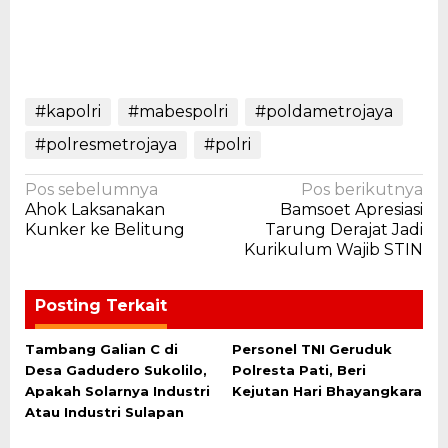
#kapolri
#mabespolri
#poldametrojaya
#polresmetrojaya
#polri
Navigasi
Pos sebelumnya
Pos berikutnya
Ahok Laksanakan
Bamsoet Apresiasi
pos
Kunker ke Belitung
Tarung Derajat Jadi
Kurikulum Wajib STIN
Posting Terkait
Tambang Galian C di
Personel TNI Geruduk
Desa Gadudero Sukolilo,
Polresta Pati, Beri
Apakah Solarnya Industri
Kejutan Hari Bhayangkara
Atau Industri Sulapan