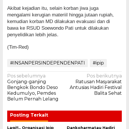
Akibat kejadian itu, selain korban jiwa juga
mengalami kerugian materiil hingga jutaan rupiah,
kemudian korban MD dilakukan evakuasi dan di
bawa ke RSUD Soewondo Pati untuk dilakukan
penyelidikan lebih jelas.
(Tim-Red)
#INSANPERSINDEPENDENPATI
#ipip
Navigasi
Pos sebelumnya
Pos berikutnya
Gonjang-ganjing
Ratusan Masyarakat
pos
Bengkok Bondo Deso
Antusias Hadiri Festival
Kedumulyo, Pemdes
Balita Sehat
Belum Pernah Lelang
Posting Terkait
Lagi!!.. Organisasi Ipip
Dankoharmatau Hadiri