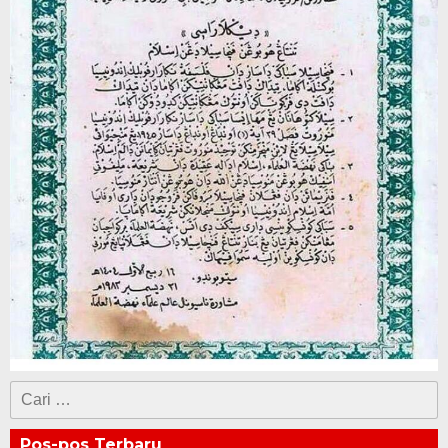
Cari
untuk:
Pos-pos Terbaru