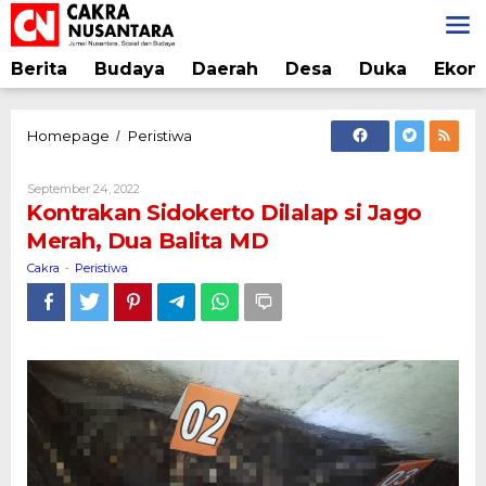
Lewati
ke
konten
Berita
Budaya
Daerah
Desa
Duka
Ekon
Kontrakan
Homepage
Peristiwa
/
Sidokerto
Dilalap
Oleh
September 24, 2022
si
Cakra
Kontrakan Sidokerto Dilalap si Jago
Jago
Merah, Dua Balita MD
Merah,
Dua
Cakra
Peristiwa
-
Balita
MD