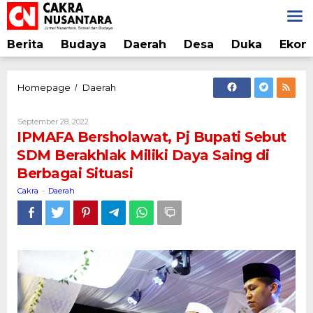
Lewati
ke
konten
Berita
Budaya
Daerah
Desa
Duka
Ekon
IPMAFA
Homepage
Daerah
/
Bersholawat,
Pj
Oleh
September 28, 2022
Bupati
Cakra
IPMAFA Bersholawat, Pj Bupati Sebut
Sebut
SDM Berakhlak Miliki Daya Saing di
SDM
Berbagai Situasi
Berakhlak
Miliki
Cakra
Daerah
-
Daya
Saing
di
Berbagai
Situasi