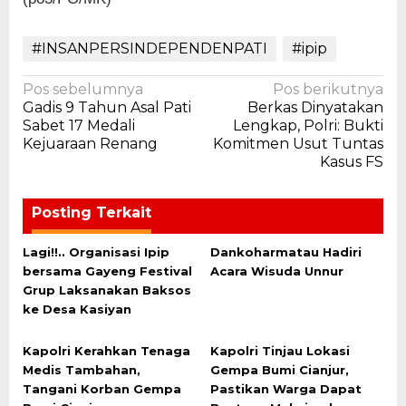
#INSANPERSINDEPENDENPATI
#ipip
Navigasi
Pos sebelumnya
Pos berikutnya
Gadis 9 Tahun Asal Pati
Berkas Dinyatakan
pos
Sabet 17 Medali
Lengkap, Polri: Bukti
Kejuaraan Renang
Komitmen Usut Tuntas
Kasus FS
Posting Terkait
Lagi!!.. Organisasi Ipip
Dankoharmatau Hadiri
bersama Gayeng Festival
Acara Wisuda Unnur
Grup Laksanakan Baksos
ke Desa Kasiyan
Kapolri Kerahkan Tenaga
Kapolri Tinjau Lokasi
Medis Tambahan,
Gempa Bumi Cianjur,
Tangani Korban Gempa
Pastikan Warga Dapat