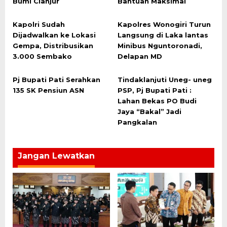
Bumi Cianjur
Bantuan Maksimal
Kapolri Sudah
Kapolres Wonogiri Turun
Dijadwalkan ke Lokasi
Langsung di Laka lantas
Gempa, Distribusikan
Minibus Nguntoronadi,
3.000 Sembako
Delapan MD
Pj Bupati Pati Serahkan
Tindaklanjuti Uneg- uneg
135 SK Pensiun ASN
PSP, Pj Bupati Pati :
Lahan Bekas PO Budi
Jaya “Bakal” Jadi
Pangkalan
Jangan Lewatkan