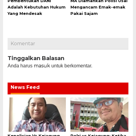
Pembentukan DANI
MA Diamankan Polisi Usai
Adalah Kebutuhan Hukum
Mengancam Emak-emak
Yang Mendesak
Pakai Sajam
Komentar
Tinggalkan Balasan
masuk
Anda harus
untuk berkomentar.
News Feed
Kepolisian Vs Kejagung
Polri vs Kejagung: Ketika