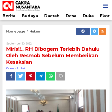
Lewati
ke
konten
Berita
Budaya
Daerah
Desa
Duka
Ekon
Miris!!..
Homepage
Hukrim
/
RH
Dibogem
Oleh
September 30, 2022
Terlebih
Cakra
Miris!!.. RH Dibogem Terlebih Dahulu
Dahulu
Oleh Resmob Sebelum Memberikan
Oleh
Kesaksian
Resmob
Sebelum
Cakra
Hukrim
-
Memberikan
Kesaksian